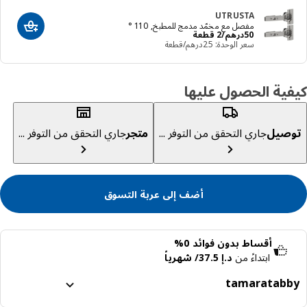
UTRUSTA
مفصل مع مخمّد مدمج للمطبخ, 110 °
أضف إلى عرب
السعر درهم 50/2 قطعة
50
درهم
/2 قطعة
سعر الوحدة: ‭25‬درهم/قطعة
ية الحصول عليها
صيل
جاري التحقق من التوفر ...
متجر
جاري التحقق من التوفر ...
أضف إلى عربة التسوق
أقساط بدون فوائد 0%
ابتداءً من
د.إ 37.5/ شهرياً
tamara
tabb