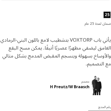
ا إلى 4 دفعات بدون فوائد
رف المزيد عن تابي
ئص المنتج
رف المزيد عن تمارا
لمدة 25 عام
يأتي باب VOXTORP بتشطيب لامع باللون البني-الرمادي
امق ليضفي مظهرًا عصريًا أنيقًا. يمكن مسح البقع
أوساخ بسهولة وينسجم المقبض المدمج بشكل مثالي
التصميم.
مصمم
H Preutz/W Braasch
المنتج