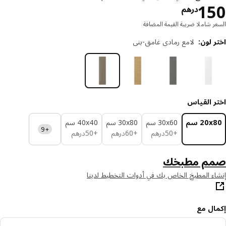
السعر درهم 150
1
درهم
ر شاملا ضريبة القيمة المضافة
 لون
:
لامع رمادي غامق-بني
ر القياس
‎20 سم‏
‎30x60 سم‏
‎30x80 سم‏
‎40x40 سم‏
+9
درهم 50
درهم 60
درهم 50
+
50
درهم
+
60
درهم
+
50
درهم
م مطبخك
ء المطبخ الخاص بك في أدوات التخطيط لدينا
ال مع