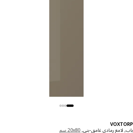
VOXTO
, لامع رمادي غامق-بني,
‎20x80 سم‏