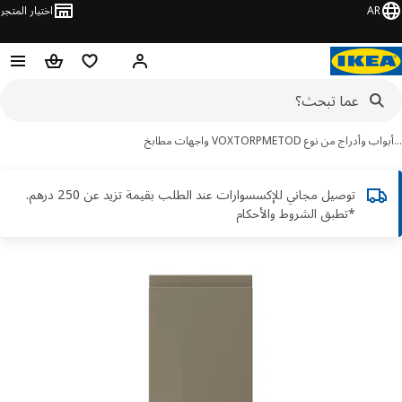
AR
اختيار المتجر
قائمة التسوق
سلة التسوق
مرحباً! تسجيل الدخول أو الاشتر
اب وأدراج من نوع METOD
VOXTORP واجهات مطابخ
توصيل مجاني للإكسسوارات عند الطلب بقيمة تزيد عن 250 درهم.
*تطبق الشروط والأحكام
ور