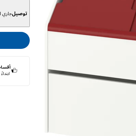
توصيل
جاري ال
أقساط 
ابتداء
قسّمها إلى 4 دفعات بدون فوائد
اعرف المزيد ع