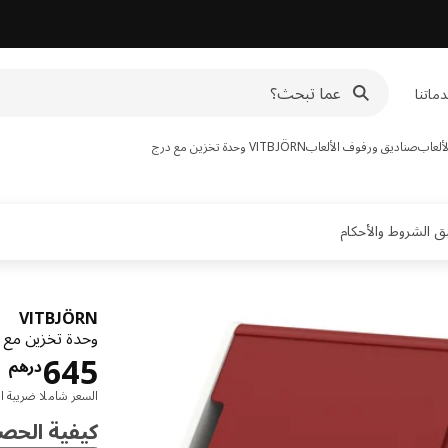
ماتنا
ألعاب
صناديق ورفوف الألعاب
VITBJÖRN
وحدة تخزين مع درج
VITBJÖRN
وحدة تخزين مع 
ا
645
درهم
السعر شاملا ضريبة ال
كيفية الحص