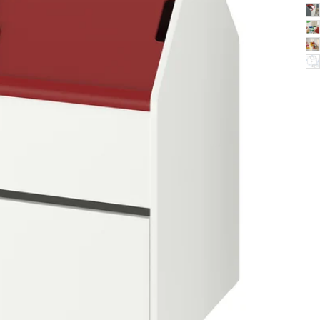
Image zoomed out, normal view