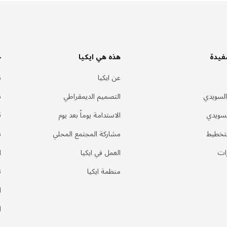
فيدة
هذه هي ايكيا
خ
عن ايكيا
ن
السويدي
التصميم الديمقراطي
ن
لسويدي
الاستدامة يوماً بعد يوم
ق
لتخطيط
مشاركة المجتمع المحلي
س
ات
العمل في ايكيا
ا
منظمة ايكيا
ت
ا
ا