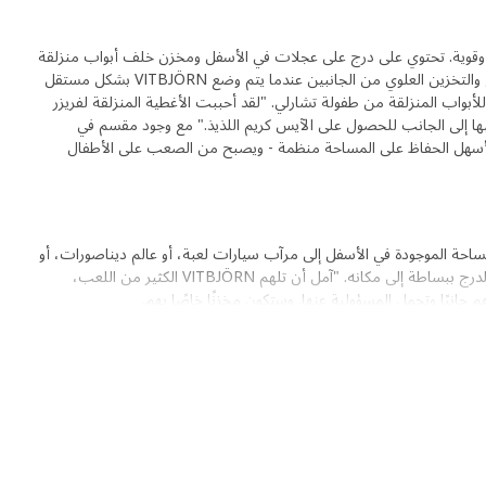
خفضة وقوية. تحتوي على درج على عجلات في الأسفل ومخزن خلف أبواب منزلقة
أسفل سطح المنزل. يمكن الوصول إلى الدرج والتخزين العلوي من الجانبين عندما يتم وضع VITBJÖRN بشكل مستقل
للأبواب المنزلقة من طفولة تشارلي. "لقد أحببت الأغطية المنزلقة لفريزر
إلى الجانب للحصول على الآيس كريم اللذيذ." مع وجود مقسم في
أسهل الحفاظ على المساحة منظمة - ويصبح من الصعب على الأطفال
ساحة الموجودة في الأسفل إلى مرآب سيارات لعبة، أو عالم ديناصورات، أو
ربما كوخ سري. عند انتهاء اللعب، يتم إرجاع الدرج ببساطة إلى مكانه. "آمل أن تلهم VITBJÖRN الكثير من اللعب،
جانبًا وتحمل المسؤولية عنها. وستكون مخزنًا خاصًا بهم.