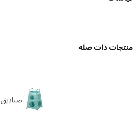
منتجات ذات صله
صناديق 