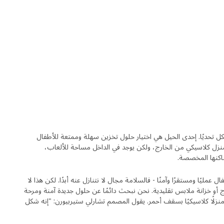
كل تحديًا. إحدى الحيل هي اختيار حلول تخزين سهلة وممتعة للأطفال
 يبدو تخزين VITBJÖRN وكأنه منزل كلاسيكي من الخارج، ولكن يوجد في الداخل مساحة للألعاب،
ماكنها المخصصة.
يًا ومستقرًا وآمنًا - فالسلامة مجال لا نتنازل عنه أبدًا. لكن هذا لا
ج أو خزانة ملابس تقليدية. نحن نبحث دائمًا عن حلول جديدة آمنة ومرحة
 نفس الوقت، وقد أصبحت VITBJÖRN منزلًا كلاسيكيًا بسقف أحمر. يقول المصمم تشارلي ستيربيورن: "إنه شكل