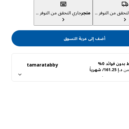
تحقق من التوفر ...
متجر
جاري التحقق من التوفر ...
أضف إلى عربة التسوق
بدون فوائد 0%
tamara
tabby
ً من
د.إ 161.25/ شهرياً
ن تابي
اعرف المزيد عن تمارا