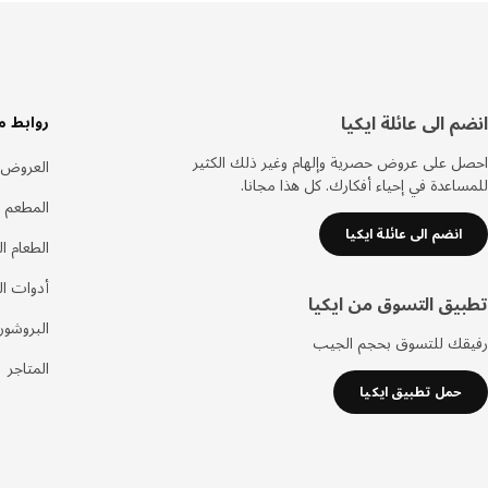
سفل
انضم الى عائلة ايكيا
روابط م
لصفحة
احصل على عروض حصرية وإلهام وغير ذلك الكثير
العروض
للمساعدة في إحياء أفكارك. كل هذا مجانا.
المطعم 
انضم الى عائلة ايكيا
الطعام ا
أدوات ا
تطبيق التسوق من ايكيا
البروشور
رفيقك للتسوق بحجم الجيب
المتاجر
حمل تطبيق ايكيا