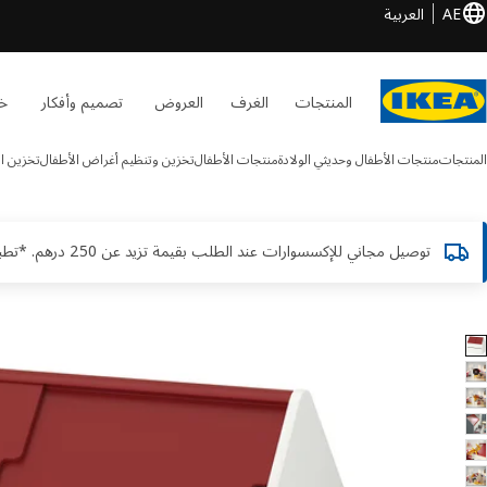
AE
العربية
المنتجات
الغرف
العروض
تصميم وأفكار
خد
المنتجات
منتجات الأطفال وحديثي الولادة
منتجات الأطفال
تخزين وتنظيم أغراض الأطفال
تخزين ال
توصيل مجاني للإكسسوارات عند الطلب بقيمة تزيد عن 250 درهم. *تطبق الشروط والأحكام
 VITBJÖRN الصور
طي الصور