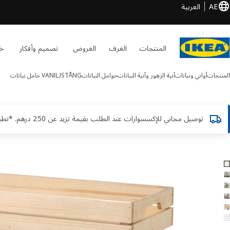
AE
العربية
المنتجات
الغرف
العروض
تصميم وأفكار
خد
المنتجات
أواني ونباتات
آنية الزهور وآنية النباتات
حوامل النباتات
VANILJSTÅNG
حامل نباتات
توصيل مجاني للإكسسوارات عند الطلب بقيمة تزيد عن 250 درهم. *تطبق الشروط والأحكام
VANILJSTÅN الصور
طي الصور