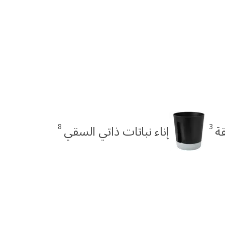
8
3
قة
إناء نباتات ذاتي السقي