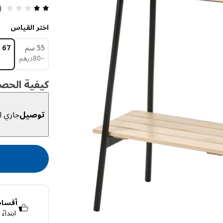
مراجعة
1)
اختر القياس
55 سم
67 سم
درهم 80
−
80
درهم
كيفية الحص
توصيل
جاري ال
أقساط 
ابتداء