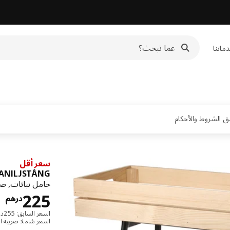
ماتنا
سعر أقل
ANILJSTÅNG
حامل نباتات, ص
ا
225
درهم
السعر السابق: ‭255‬درهم
السعر شاملا ضريبة ال