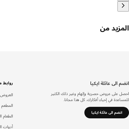
المزيد من
سفل
انضم الى عائلة ايكيا
روابط م
لصفحة
احصل على عروض حصرية وإلهام وغير ذلك الكثير
العروض
للمساعدة في إحياء أفكارك. كل هذا مجانا.
المطعم 
انضم الى عائلة ايكيا
الطعام ا
أدوات ا