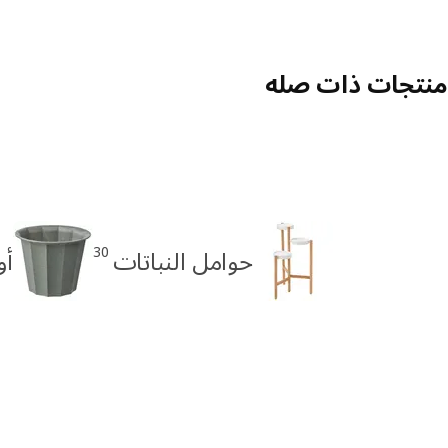
منتجات ذات صله
30
حوامل النباتات
أو