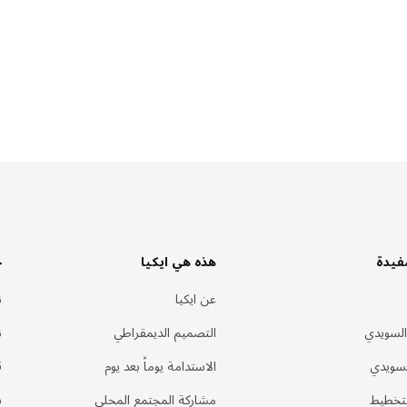
فيدة
هذه هي ايكيا
خ
عن ايكيا
ن
السويدي
التصميم الديمقراطي
ن
لسويدي
الاستدامة يوماً بعد يوم
ق
لتخطيط
مشاركة المجتمع المحلي
س