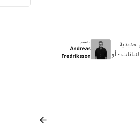
قسّمها إلى 4 دفعات بدون فوائد
اعرف المزيد ع
مصمم
 حديدية
Andreas
باتات - أو
Fredriksson