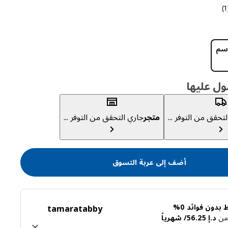
 التقييم: 2 من 5 نجوم إجمالي المراجعات: 1
(
ول عليها
تحقق من التوفر ...
متجر
جاري التحقق من التوفر ...
أضف إلى عربة التسوق
بدون فوائد 0%
tamara
tabby
ً من
د.إ 56.25/ شهرياً