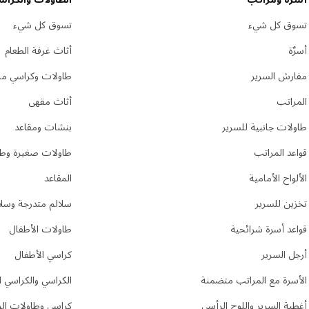
تسوق كل شيء
تسوق كل شيء
أسرٌة
أثاث غرفة الطعام
مفارش السرير
طاولات وكراسي مر
المراتب
أثاث مقهى
طاولات جانبية للسرير
بنشات ومقاعد
قواعد المراتب
طاولات صغيرة وطا
الألواح الأمامية
المقاعد
تخزين للسرير
سلالم متدرجة وسلا
قواعد أسرة شرائحية
طاولات الأطفال
أرجل السرير
كراسي الأطفال
الأسرة مع المراتب متضمنة
الكراسي والكراسي ا
أغطية السرير واللوح الرأسي
كراسي وطاولات الز