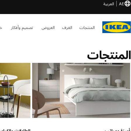
AE
العربية
المنتجات
الغرف
العروض
تصميم وأفكار
خد
المنتجات
أسرَة ومراتب
الطاولات والكرا