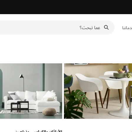
ماتنا
سي
الأرائك والكراسي بذراعين