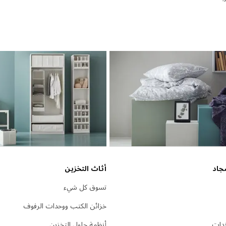
جاد
أثاث التخزين
تسوق كل شيء
خزائن الكتب ووحدات الرفوف
دات
أنظمة حلول التخزين