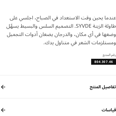
ا إلى 4 دفعات بدون فوائد
رف المزيد عن تابي
رف المزيد عن تمارا
ما يحين وقت الاستعداد في الصباح، اجلسي على
طاولة الزينة SYVDE. التصميم السلس والبسيط يسهّل
ها في أي مكان، والدرجان يضعان أدوات التجميل
تلزمات الشعر في متناول يدك.
المنتج
804.307.
صيل المنتج
سات