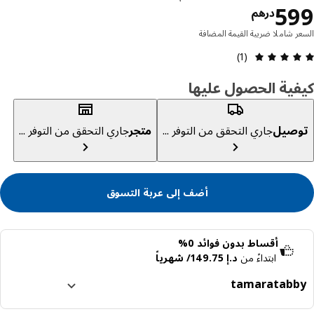
السعر درهم 599
5
درهم
ر شاملا ضريبة القيمة المضافة
مراجعة التقييم: 5 من 5 نجوم إجمالي المراجعات: 1
(1)
ية الحصول عليها
صيل
جاري التحقق من التوفر ...
متجر
جاري التحقق من التوفر ...
أضف إلى عربة التسوق
أقساط بدون فوائد 0%
ابتداءً من
د.إ 149.75/ شهرياً
tamara
tabb