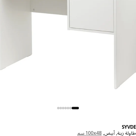
SY
ة زينة, أبيض,
‎100x48 سم‏