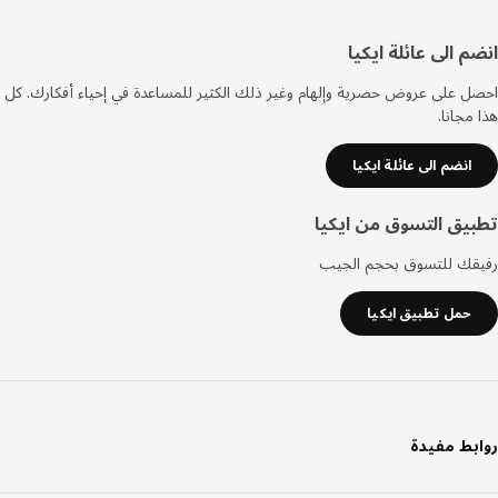
فل
م الى عائلة ايكيا
صفحة
 على عروض حصرية وإلهام وغير ذلك الكثير للمساعدة في إحياء أفكارك. كل
مجانا.
انضم الى عائلة ايكيا
يق التسوق من ايكيا
قك للتسوق بحجم الجيب
حمل تطبيق ايكيا
بط مفيدة