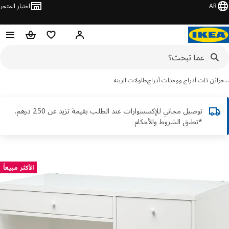
AR
اختيار المتجر
قائمة التسوق
سلة التسوق
مرحباً! تسجيل الدخول أو الاشتر
ئن ذات أدراج ووحدات أدراج
طاولات الزينة
توصيل مجاني للإكسسوارات عند الطلب بقيمة تزيد عن 250 درهم.
*تطبق الشروط والأحكام
ور
الأكثر مبيعاً