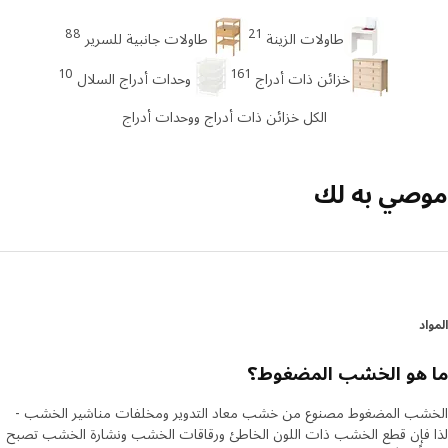
88
21
طاولات الزينة
طاولات جانبية للسرير
10
161
خزائن ذات أدراج
وحدات أدراج السلال
الكل خزائن ذات أدراج ووحدات أدراج
صي به لك
د
 هو الخشب المضغوط؟
شب المضغوط مصنوع من خشب معاد التدوير ومخلفات مناشير الخشب -
 فإن قطع الخشب ذات اللون الخاطئ ورقاقات الخشب ونشارة الخشب تصبح