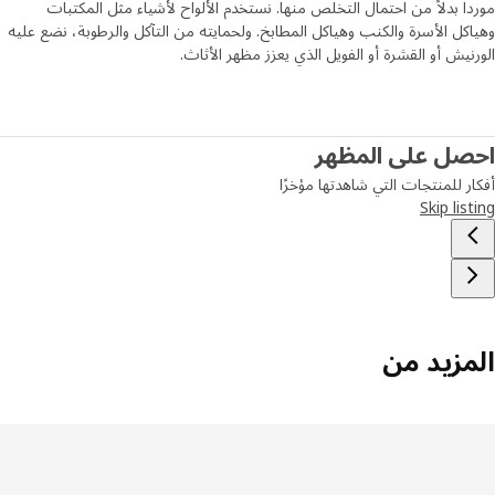
اً بدلاً من احتمال التخلص منها. نستخدم الألواح لأشياء مثل المكتبات
كل الأسرة والكنب وهياكل المطابخ. ولحمايته من التآكل والرطوبة، نضع عليه
نيش أو القشرة أو الفويل الذي يعزز مظهر الأثاث.
صل على المظهر
ر للمنتجات التي شاهدتها مؤخرًا
Skip lis
مزيد من