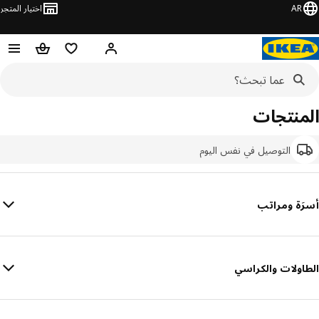
AR
اختيار المتجر
قائمة التسوق
سلة التسوق
مرحباً! تسجيل الدخول أو الا
المنتجات
التوصيل في نفس اليوم
أسرَة ومراتب
الطاولات والكراسي