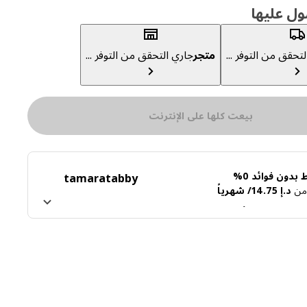
ول عليها
تحقق من التوفر ...
متجر
جاري التحقق من التوفر ...
بيعت كلها على الإنترنت
بدون فوائد 0%
tamara
tabby
ً من
د.إ 14.75/ شهرياً
ن تابي
اعرف المزيد عن تمارا