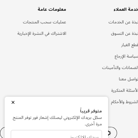
دمة العملاء
معلومات عامة
بذة عن الخدمات
عمليات سحب المنتجات
بذة عن التسوق
الاشتراك في النشرة الإخبارية
طع الغيار
ياسة الإرجاع
لضمانات والتأمينات
واصل معنا
لأسئلة المتكررة
×
لشروط والأحكام
متوفر قريباً
سجّل بريدك الإلكتروني ليصلك إشعار فور توفر المنتج
مرة أخرى.
إعدادات ملفات تعريف الارتباط
AE
العربية