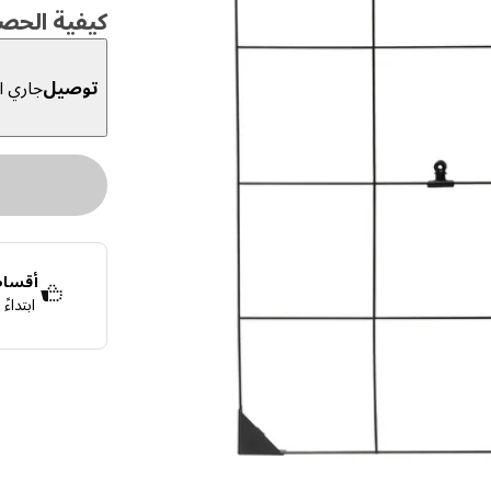
كيفية الحص
توصيل
جاري ال
أقساط 
ابتداء
قسّمها إلى 4 دفعات بدون فوائد
اعرف المزيد ع