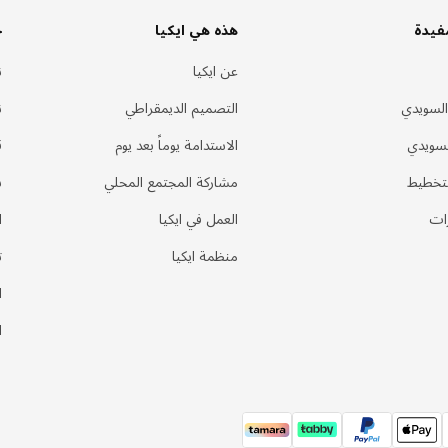
فيدة
هذه هي ايكيا
خ
عن ايكيا
ن
السويدي
التصميم الديمقراطي
ن
لسويدي
الاستدامة يوماً بعد يوم
ق
لتخطيط
مشاركة المجتمع المحلي
س
ات
العمل في ايكيا
ا
منظمة ايكيا
ت
ا
ا