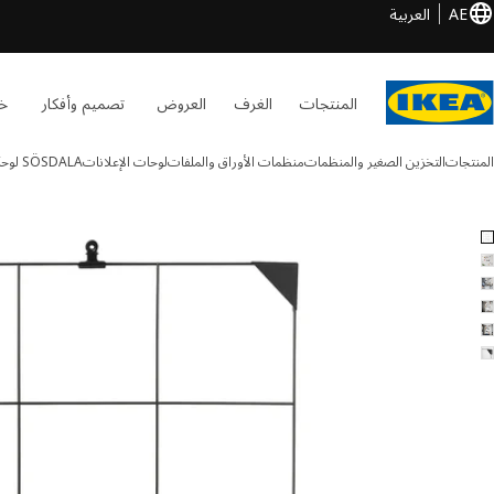
AE
العربية
المنتجات
الغرف
العروض
تصميم وأفكار
خد
المنتجات
التخزين الصغير والمنظمات
منظمات الأوراق والملفات
لوحات الإعلانات
SÖSDALA
لوحة
SÖSDALA الصور
طي الصور