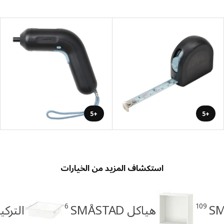
+5
+5
استكشاف المزيد من الخيارات
6
109
هياكل SMÅSTAD
التركيبا