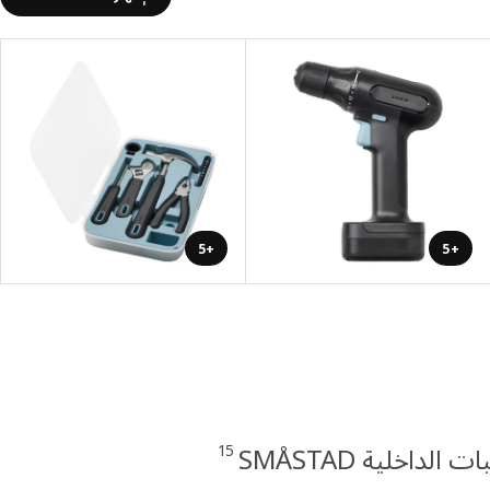
+5
+5
15
ت الداخلية SMÅSTAD