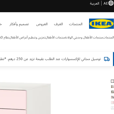
AE
العربية
المنتجات
الغرف
العروض
تصميم وأفكار
خد
المنتجات
منتجات الأطفال وحديثي الولادة
منتجات الأطفال
تخزين وتنظيم أغراض الأطفال
نظام SMÅSTAD
توصيل مجاني للإكسسوارات عند الطلب بقيمة تزيد عن 250 درهم. *تطبق الشروط والأحكام
SMÅSTAD / PLATS الصور
طي الصور