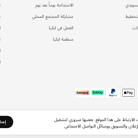
لسويدي
الاستدامة يوماً بعد يوم
ق
لتخطيط
مشاركة المجتمع المحلي
س
ات
العمل في ايكيا
ا
منظمة ايكيا
ت
ا
ا
ف الارتباط على هذا الموقع. بعضها ضروري لتشغيل
إعدا
علان والتسويق ووسائل التواصل الاجتماعي