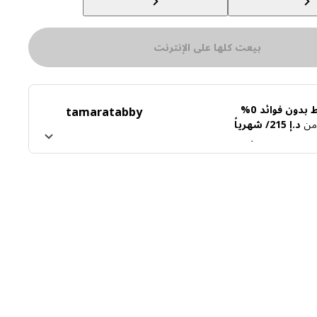
بيعت كلها على الإنترنت
بدون فوائد 0%
tamara
tabby
ً من
د.إ 215/ شهرياً
ن تابي
اعرف المزيد عن تمارا