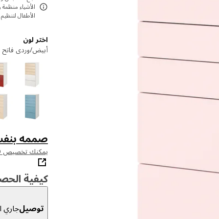
الأشياء منظمة و
الأطفال لتنظيم 
اختر لون
أبيض/وردي فاتح
صممه بنف
يمكنك تخصيص SMASTAD باستخدام أداتنا للتخطيط
كيفية الحص
توصيل
جاري ال