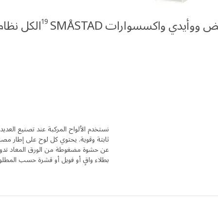
19
 ووأيدي واكسسوارات SMÅSTAD
الكل نظام MÅSTAD
نستخدم الألواح المركبة عند تصنيع العد
ثابتة وقوية. يحتوي كل لوح على إطار مص
عن حشوة مضغوطة من الورق المعاد تدويره
بطلاء واقٍ أو فويل أو قشرة حسب المطل