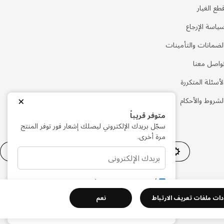
طع الغيار
ياسة الإرجاع
لضمانات والتأمينات
واصل معنا
لأسئلة المتكررة
×
لشروط والأحكام
متوفر قريباً
سجّل بريدك الإلكتروني ليصلك إشعار فور توفر المنتج
مرة أخرى.
إعدادات ملفات تعريف الارتباط
AE
العربية
أوافق على الشروط والأحكام وسياسة الخصوصية
دات ملفات تعريف الارتباط
نعم
أرسل لي إشعارًا
سياسة الخصوصية
سياسة الكوكيز
الشروط والأحكام