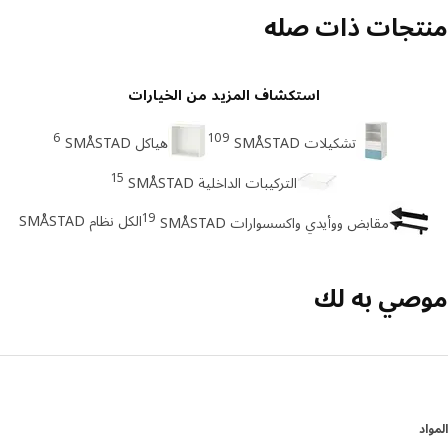
تجات ذات صله
استكشاف المزيد من الخيارات
6
109
تشكيلات SMÅSTAD
هياكل SMÅSTAD
15
التركيبات الداخلية SMÅSTAD
19
الكل نظام SMÅSTAD
مقابض ووأيدي واكسسوارات SMÅSTAD
صي به لك
د