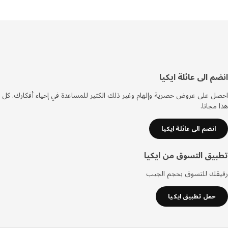
فل
م الى عائلة ايكيا
صفحة
 على عروض حصرية وإلهام وغير ذلك الكثير للمساعدة في إحياء أفكارك. كل
مجانا.
انضم الى عائلة ايكيا
يق التسوق من ايكيا
قك للتسوق بحجم الجيب
حمل تطبيق ايكيا