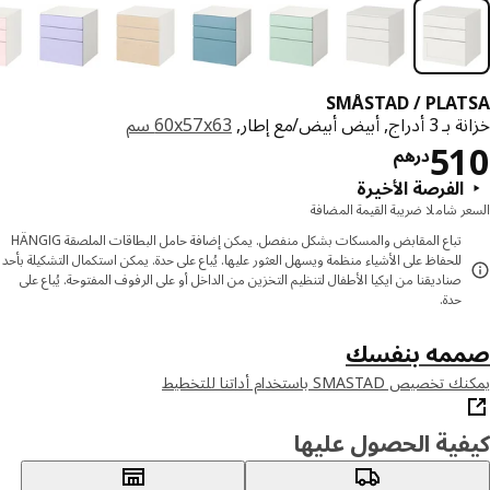
SMÅSTAD / PLA
, أبيض أبيض/مع إطار,
‎60x57x63 سم‏
السعر درهم 510
5
درهم
الفرصة الأخيرة
ر شاملا ضريبة القيمة المضافة
تباع المقابض والمسكات بشكل منفصل. يمكن إضافة حامل البطاقات الملصقة HÄNGIG
للحفاظ على الأشياء منظمة ويسهل العثور عليها. يُباع على حدة. يمكن استكمال التشكيلة بأحد
صناديقنا من ايكيا الأطفال لتنظيم التخزين من الداخل أو على الرفوف المفتوحة. يُباع على
حدة.
مه بنفسك
يص SMASTAD باستخدام أداتنا للتخطيط
ية الحصول عليها