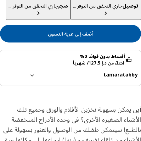
صيل
جاري التحقق من التوفر ...
متجر
جاري التحقق من التوفر ...
أضف إلى عربة التسوق
أقساط بدون فوائد 0%
ابتداءً من
د.إ 127.5/ شهرياً
tamara
tabb
ا إلى 4 دفعات بدون فوائد
رف المزيد عن تابي
رف المزيد عن تمارا
 يمكن بسهولة تخزين الأقلام والورق وجميع تلك
شياء الصغيرة الأخرى؟ في وحدة الأدراج المنخفضة
طبع! سيتمكن طفلك من الوصول والعثور بسهولة على
شياء من تلقاء نفسه - و (ربما) إرجاعها إلى مكانها مرة