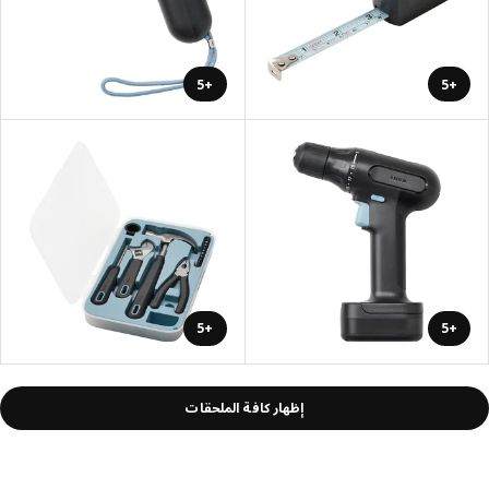
+5
+5
+5
+5
إظهار كافة الملحقات