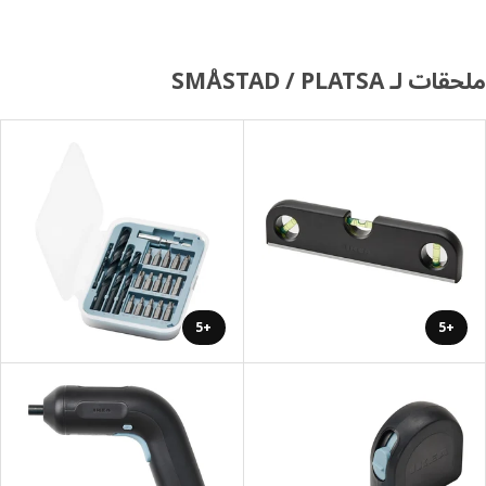
 لـ SMÅSTAD / PLATSA
+5
+5