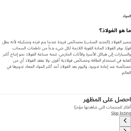
د
هو الفولاذ؟
ز الفولاذ (الحديد الصلب) بخصائص فريدة عندما يتم فرده وتشكيله لأنه يظل
ا. يوفر الفولاذ المادة القوية اللازمة لكل شيء بدءاً من ناطحات السحاب
يارات إلى هياكل الأسرة والأثاث الخارجي. تتجه صناعة الفولاذ نحو إنتاج أكثر
ة في استخدام الطاقة وخصائص فولاذية أقوى. ولا يفقد الفولاذ أي من
صه عند إعادة تدويره، واليوم يعد الفولاذ أحد أكثر المواد المعاد تدويرها في
م.
صل على المظهر
ر للمنتجات التي شاهدتها مؤخرًا
Skip lis