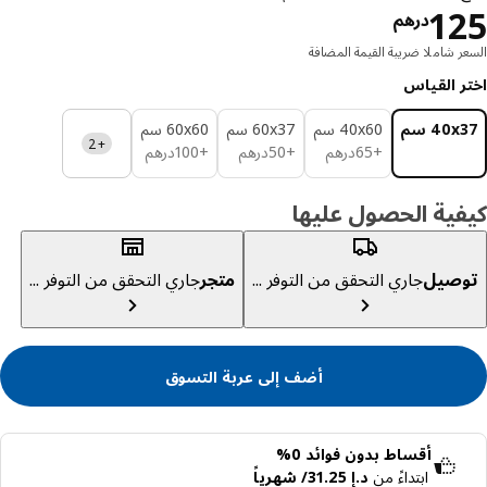
السعر درهم 125
1
درهم
ر شاملا ضريبة القيمة المضافة
ر القياس
‎40 سم‏
‎40x60 سم‏
‎60x37 سم‏
‎60x60 سم‏
+2
درهم 65
درهم 50
درهم 100
+
65
درهم
+
50
درهم
+
100
درهم
ية الحصول عليها
صيل
جاري التحقق من التوفر ...
متجر
جاري التحقق من التوفر ...
أضف إلى عربة التسوق
أقساط بدون فوائد 0%
ابتداءً من
د.إ 31.25/ شهرياً