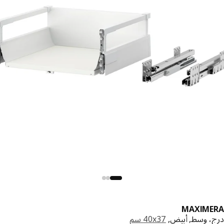
MAXIME
، وسط, أبيض,
‎40x37 سم‏