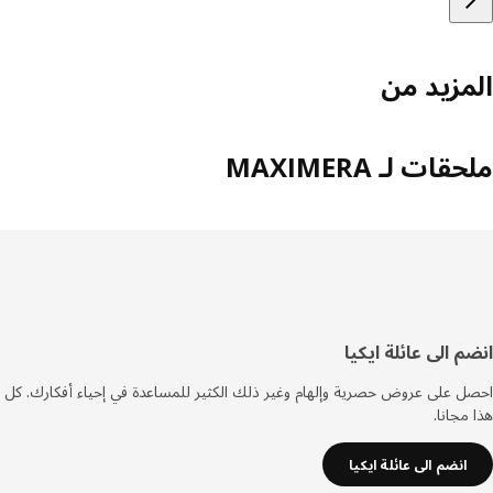
مزيد من
ات لـ MAXIMERA
فل
م الى عائلة ايكيا
صفحة
 على عروض حصرية وإلهام وغير ذلك الكثير للمساعدة في إحياء أفكارك. كل
مجانا.
انضم الى عائلة ايكيا