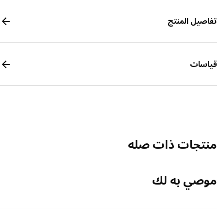
صيل المنتج
سات
تجات ذات صله
صي به لك