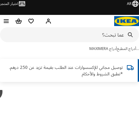
AR
اختيار المتجر
قائمة التسوق
سلة التسوق
مرحباً! تسجيل الدخول أو الاشتر
اج المطبخ
أدراج MAXIMERA
توصيل مجاني للإكسسوارات عند الطلب بقيمة تزيد عن 250 درهم.
*تطبق الشروط والأحكام
y
A
ور