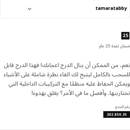
tamara
tabb
ا إلى 4 دفعات بدون فوائد
رف المزيد عن تابي
ئص المنتج
رف المزيد عن تمارا
لمدة 25 عام
، من الممكن أن ينال الدرج اعجابك! فهذا الدرج قابل
حب بالكامل ليتيح لك القاء نظرة شاملة على الأشياء
كن الحفاظ عليه منظمًا مع التركيبات الداخلية التي
ارينها. وأفضل ما في الأمر؟ يغلق بهدوء!
المنتج
202.850.