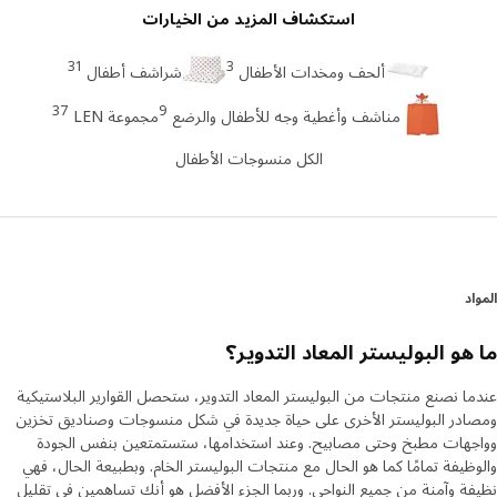
استكشاف المزيد من الخيارات
31
3
ألحف ومخدات الأطفال
شراشف أطفال
37
9
مناشف وأغطية وجه للأطفال والرضع
مجموعة LEN
الكل منسوجات الأطفال
د
هو البوليستر المعاد التدوير؟
ا نصنع منتجات من البوليستر المعاد التدوير، ستحصل القوارير البلاستيكية
در البوليستر الأخرى على حياة جديدة في شكل منسوجات وصناديق تخزين
هات مطبخ وحتى مصابيح. وعند استخدامها، ستستمتعين بنفس الجودة
ظيفة تمامًا كما هو الحال مع منتجات البوليستر الخام. وبطبيعة الحال، فهي
ة وآمنة من جميع النواحي. وربما الجزء الأفضل هو أنك تساهمين في تقليل