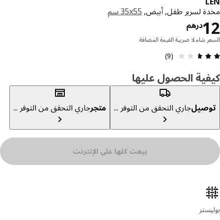
ة لسرير طفل, أبيض,
‎35x55 سم‏
السعر درهم 12
درهم
ر شاملا ضريبة القيمة المضافة
مراجعة التقييم: 2.6 من 5 نجوم إجمالي المراجعات: 9
(9)
ية الحصول عليها
صيل
جاري التحقق من التوفر ...
متجر
جاري التحقق من التوفر ...
بيعت كلها على الإنترنت
ئص المنتج
ستر