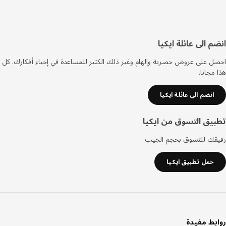
فل
م الى عائلة ايكيا
صفحة
 على عروض حصرية وإلهام وغير ذلك الكثير للمساعدة في إحياء أفكارك. كل
مجانا.
انضم الى عائلة ايكيا
يق التسوق من ايكيا
قك للتسوق بحجم الجيب
حمل تطبيق ايكيا
بط مفيدة