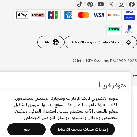
إعدادات ملفات تعريف الارتباط
AR
Inter IKEA Systems B.V. 1999-20
ة الخصوصية
سياسة الكوكيز
الشروط والأحكام
×
متوفر قريباً
سجّل بريدك الإلكتروني ليصلك إشعار فور توفر المنتج مرة أخرى.
الموقع الإلكتروني لايكيا الإمارات وشركاؤنا الرقميين يستخدمون
ملفات تعريف الارتباط على هذا الموقع. بعضها ضروري لتشغيل
الموقع والبعض الآخر يستخدم لقياس استخدام الموقع، وتمكين
التخصيص والإعلان والتسويق ووسائل التواصل الاجتماعي
أوافق على الشروط والأحكام وسياسة الخصوصية
إعدادات ملفات تعريف الارتباط
نعم
أرسل لي إشعارًا