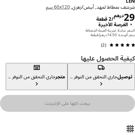
ف بمطاط لمهد, أبيض/زهري,
‎60x120 سم‏
السعر درهم 29/2 قطعة
درهم
/2 قطعة
الفرصة الأخيرة
ر شاملا ضريبة القيمة المضافة
دة: 14.50درهم/قطعة
مراجعة التقييم: 5 من 5 نجوم إجمالي المراجعات: 2
(2)
ية الحصول عليها
صيل
جاري التحقق من التوفر ...
متجر
جاري التحقق من التوفر ...
بيعت كلها على الإنترنت
ئص المنتج