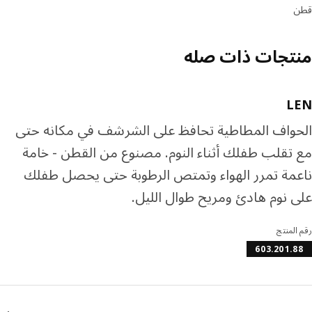
تجات ذات صله
L
واف المطاطية تحافظ على الشرشف في مكانه حتى
تقلب طفلك أثناء النوم. مصنوع من القطن - خامة
مة تمرر الهواء وتمتص الرطوبة حتى يحصل طفلك
 نوم هادئ ومريح طوال الليل.
المنتج
603.201.