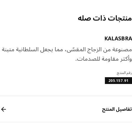
رف المزيد عن تابي
رف المزيد عن تمارا
تجات ذات صله
KALASB
وعة من الزجاج المقسّى، مما يجعل السلطانية متينة
ثر مقاومة للصدمات.
المنتج
205.157.
صيل المنتج