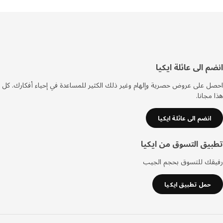
فل
م الى عائلة ايكيا
صفحة
 على عروض حصرية وإلهام وغير ذلك الكثير للمساعدة في إحياء أفكارك. كل
مجانا.
انضم الى عائلة ايكيا
يق التسوق من ايكيا
قك للتسوق بحجم الجيب
حمل تطبيق ايكيا