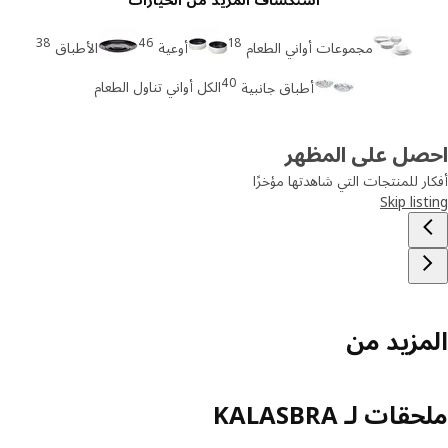
38
46
18
مجموعات أواني الطعام
أوعية
الأطباق
40
الكل أواني تناول الطعام
أطباق جانبية
صل على المظهر
ر للمنتجات التي شاهدتها مؤخرًا
Skip lis
مزيد من
ات لـ KALASBRA