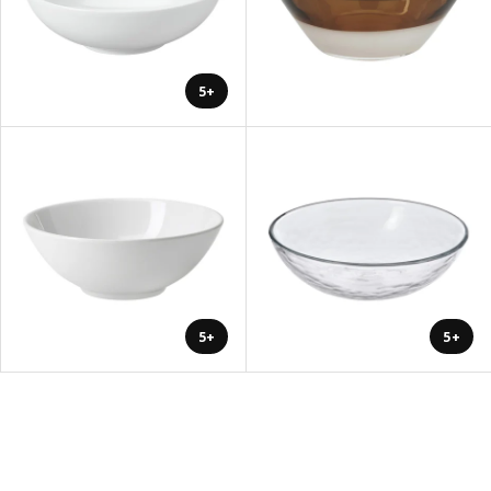
+5
+5
+5