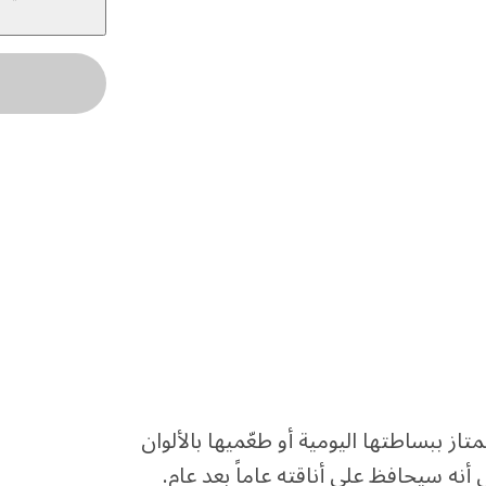
الطاولة - تمتاز ببساطتها اليومية أو طعّميها بالألوان
نه سيحافظ على أناقته عاماً بعد عام.