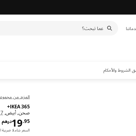
ماتنا
المزيد من مجموعة + 365
IKEA 365+
صحن, أبيض,
27 
ا
19
95
.
درهم
السعر شاملا ضريبة ال