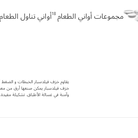
18
مجموعات أواني الطعام
أواني تناول الطعام IKEA 365
يقاوم خزف فيلدسبار الخبطات و الضغط أ
خزف فيلدسبار يمكن صنعها أرق من معظم ال
وآمنة في غسالة الأطباق. تشكيلة مفيدة.