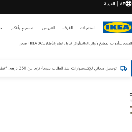
AE
العربية
المنتجات
الغرف
العروض
تصميم وأفكار
خد
المنتجات
أدوات المطبخ وأواني المائدة
أواني تناول الطعام
الأطباق
IKEA 365+
صحن
توصيل مجاني للإكسسوارات عند الطلب بقيمة تزيد عن 250 درهم. *تطبق الشروط والأحكام
IKEA 365+ الصور
طي الصور