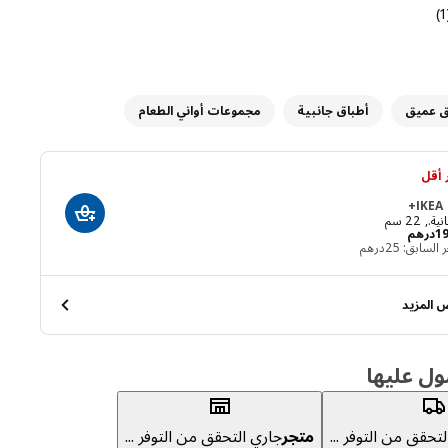
 التقييم: 5 من 5 نجوم إجمالي المراجعات: 1
(
 عميق
أطباق جانبية
مجموعات أواني الطعام
أقل
IKEA 
أضف إلى عربة ا
., 22 سم
السعر درهم 19.95
1
درهم
 السابق: 25درهم
 المزيد
ول عليها
تحقق من التوفر ...
متجر
جاري التحقق من التوفر ...