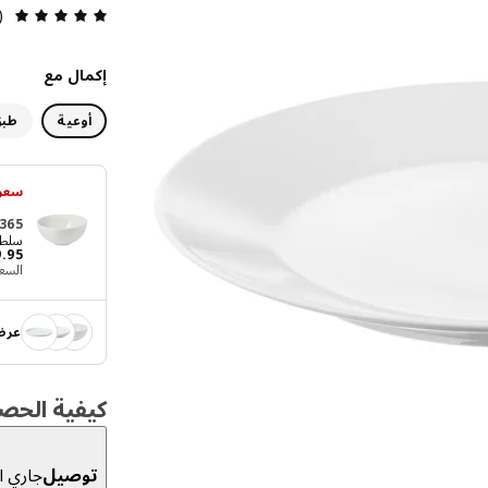
مراجعة
1)
إكمال مع
أوعية
طبق
سعر 
365+
سلطانية
9
.
95
السعر‭‬
عرض
كيفية الحص
توصيل
جاري ال