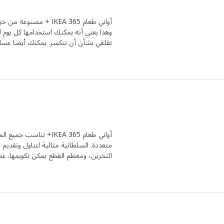
أواني طعام IKEA 365 +
وهذا يعني أنه يمكنك استخدامها كل يوم لس
تقلقي بشأن أن تنكسر. يمكنك أيضا غسل
أواني طعام IKEA 365+ 
متعددة. السلطانية مثالية لتناول وتقديم 
التخزين، ومعظم القطع يمكن تكويمها. عملية – 365 يوم ف