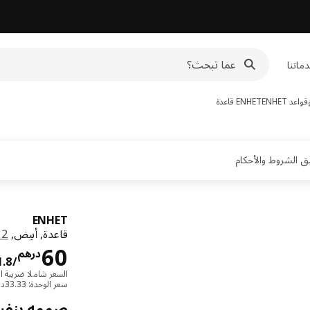
ماتنا
اعد ENHET
ENHET
قاعدة
ENHET
قاعدة, أبيض,
x12
60
درهم
/1.8 م
السعر شاملا ضريبة ال
سعر الوحدة: ‭33.33‬درهم/م
صممه بنف