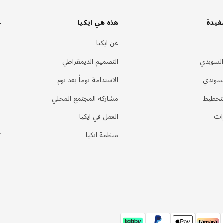
فيدة
هذه هي ايكيا
خ
عن ايكيا
ن
السويدي
التصميم الديمقراطي
ن
لسويدي
الاستدامة يوماً بعد يوم
ق
لتخطيط
مشاركة المجتمع المحلي
س
ات
العمل في ايكيا
ا
منظمة ايكيا
ت
ا
ا