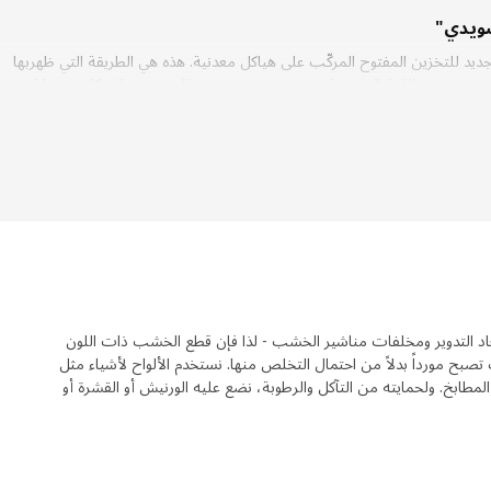
سويدي"
جديد للتخزين المفتوح المركّب على هياكل معدنية. هذه هي الطريقة التي ظهربها
ي"Grisen" والكلمة تعني خنزير باللغة السويدية - وهو وتد معدني يتيح لك تجميع الهياكل بسهولة
انيال لودر، الذي شارك في المشروع: "يبدو الوتد في الواقع وكأنه أنف خنزير
ا وكأنه اختيار طبيعي".
معدنية هو أن الفولاذ يجب أن يتحمل البيئات الرطبة للمطابخ والحمامات - دون
أن يصدأ. يقول دانيال: "وجدنا طريقة في مصانع السيارات تسمى طلاء AD". تابع دانيال وهو يصف كيف يتم
. "بعد أن رأينا صور الاختبارات المعملية، كان من الواضح أن لدينا الحل
الصحيح. ظهر الصدأ على الأجزاء المطلية بأنواع أخرى من الطلاء، بينما تلك المغطاة بطبقة AD كانت خالية من
عتقد دانيال أنه قدم رؤى مهمة. "يحدث شيء ما عندما تجمع الكثير من الأشخاص
كن أن ينشأ عن ذلك دفعة قوية ومبتكرة."
لتدوير ومخلفات مناشير الخشب - لذا فإن قطع الخشب ذات اللون
ح مورداً بدلاً من احتمال التخلص منها. نستخدم الألواح لأشياء مثل
لمطابخ. ولحمايته من التآكل والرطوبة، نضع عليه الورنيش أو القشرة أو