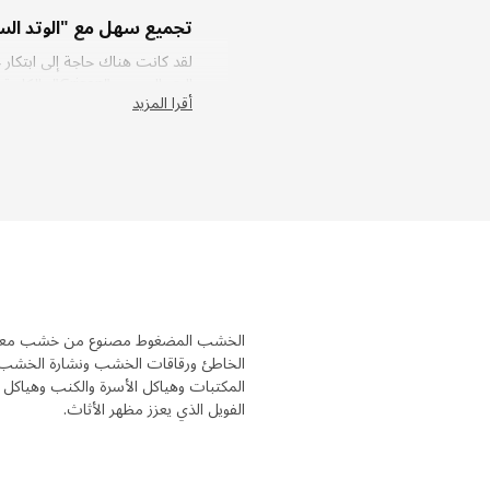
تجميع سهل مع "الوتد ال
لقد كانت هناك حاجة إلى ابتكار 
الوتد السويد
أقرا المزيد
بضغطة واحدة. يقول مطور المنتج د
صغير، لذا فإن الاسم المستعار بد
فولاذ معتمد
كان أحد التحديات مع الهياكل ال
غمس جميع أجزاء الهيكل في الطلاء
الصدأ ". بالنظر إلى المشروع، ي
من ذوي الخبرات المختلفة، ويم
الخشب المضغوط مصنوع من خشب معاد ا
الخاطئ ورقاقات الخشب ونشارة الخشب تصب
المكتبات وهياكل الأسرة والكنب وهياكل ا
الفويل الذي يعزز مظهر الأثاث.