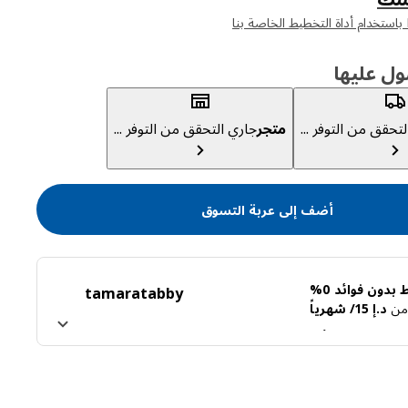
ول عليها
تحقق من التوفر ...
متجر
جاري التحقق من التوفر ...
أضف إلى عربة التسوق
بدون فوائد 0%
tamara
tabby
ً من
د.إ 15/ شهرياً
ن تابي
اعرف المزيد عن تمارا