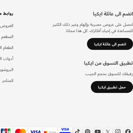
سفل
انضم الى عائلة ايكيا
روابط م
لصفحة
احصل على عروض حصرية وإلهام وغير ذلك الكثير
العروض
للمساعدة في إحياء أفكارك. كل هذا مجانا.
المطعم 
انضم الى عائلة ايكيا
الطعام ا
أدوات ا
تطبيق التسوق من ايكيا
البروشور
رفيقك للتسوق بحجم الجيب
المتاجر
حمل تطبيق ايكيا