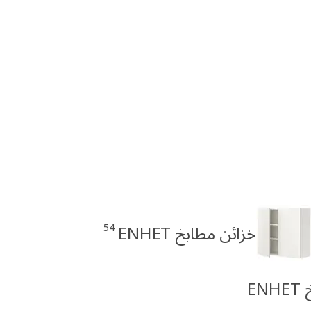
54
خزائن مطابخ ENHET
E