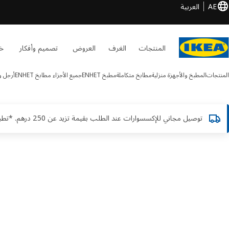
AE
العربية
المنتجات
الغرف
العروض
تصميم وأفكار
خد
المنتجات
المطبخ والأجهزة منزلية
مطابخ متكاملة
مطبخ ENHET
جميع الأجزاء مطابخ ENHET
أرجل وقو
توصيل مجاني للإكسسوارات عند الطلب بقيمة تزيد عن 250 درهم. *تطبق الشروط والأحكام
ENHE الصور
طي الصور