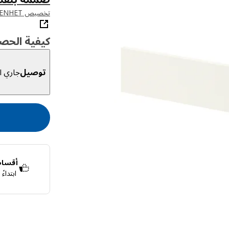
تخصيص ENHET باستخدام أداة التخطيط الخاصة بنا
كيفية الحص
توصيل
جاري ال
أقساط 
ابتداء
قسّمها إلى 4 دفعات بدون فوائد
اعرف المزيد ع