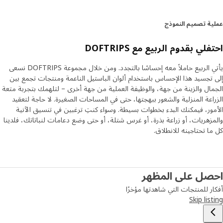
ة تصميم النموذج
لي بقدوم الربيع مع DOFTRIPS
يأتي الربيع حاملاً معه إحساسًا بالتجدد. ومن خلال مجموعة DOFTRIPS نسعى
تجسيد هذا الإحساس باستخدام ألوان الباستيل الناعمة ومنتجات تجمع بين
ال والزينة من جهة، والوظيفة العملية من جهة أخرى – لتلهمك بتجربة متعة
اعة المنزلية والشعور ببهجتها، حتى في المساحات الصغيرة. لا حاجة لتعقيد
ور، فيمكنك البدء بخطوات بسيطة. وسواء كنتِ ترغبين في تنسيق الآنية
زهريات، أو زراعة بذرة، أو غرس شتلة، أو حتى وضع دعامات لنباتاتك، فلدينا
ا تحتاجينه للانطلاق.
صل على المظهر
ر للمنتجات التي شاهدتها مؤخرًا
Skip lis