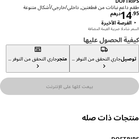
DOFTR
 داعم نباتات من قطعتين, داخلي/خارجي/أشكال متنوعة
السعر درهم 14.95
14
درهم
الفرصة الأخيرة
ر شاملا ضريبة القيمة المضافة
ية الحصول عليها
صيل
جاري التحقق من التوفر ...
متجر
جاري التحقق من التوفر ...
بيعت كلها على الإنترنت
تجات ذات صله