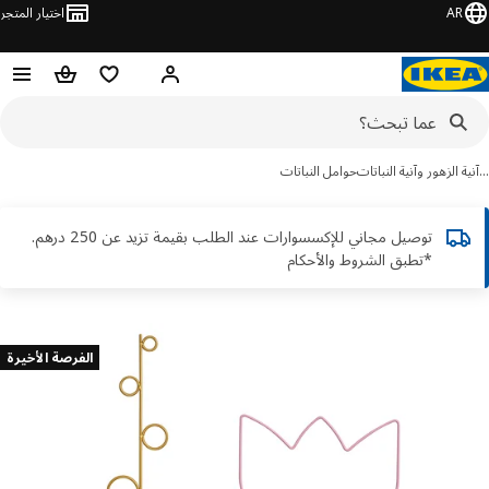
AR
اختيار المتجر
قائمة التسوق
سلة التسوق
مرحباً! تسجيل الدخول أو الاشتر
ة الزهور وآنية النباتات
حوامل النباتات
توصيل مجاني للإكسسوارات عند الطلب بقيمة تزيد عن 250 درهم.
*تطبق الشروط والأحكام
ور
الفرصة الأخيرة