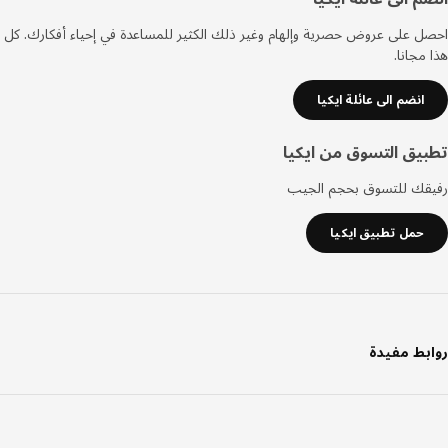
صفحة
 على عروض حصرية وإلهام وغير ذلك الكثير للمساعدة في إحياء أفكارك. كل
مجانا.
انضم الى عائلة ايكيا
يق التسوق من ايكيا
قك للتسوق بحجم الجيب
حمل تطبيق ايكيا
بط مفيدة