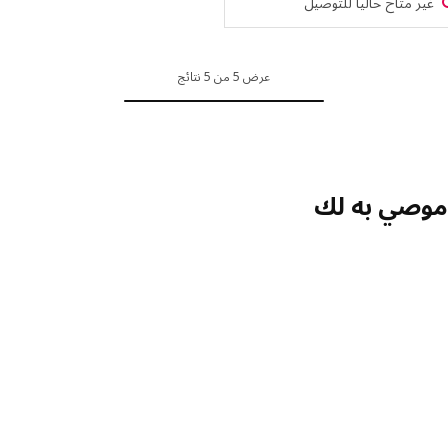
ر متاح حالياً للتوصيل
عرض 5 من 5 نتائج
صي به لك