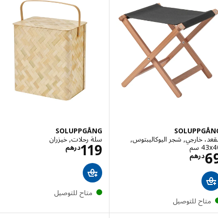
SOLUPPGÅNG
SOLUPPG
 خارجي, شجر اليوكاليبتوس,
سلة رحلات, خيزران
الاسعار درهم 119
119
سم‏
درهم
الاسعار درهم 69
درهم
متاح للتوصيل
تاح للتوصيل