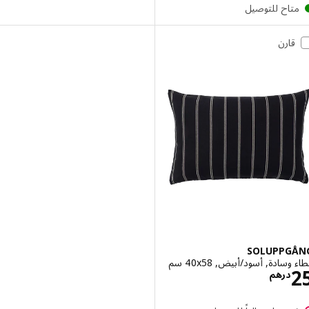
تاح للتوصيل
قارن
SOLUPPG
سادة, أسود/أبيض, ‎40x58 سم‏
الاسعار درهم 25
درهم