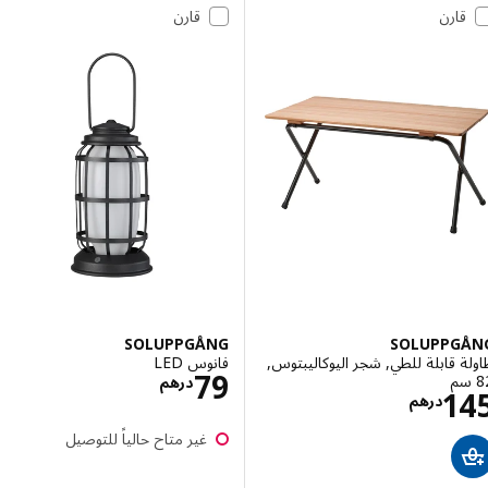
قارن
قارن
SOLUPPGÅNG
SOLUPPG
 قابلة للطي, شجر اليوكاليبتوس,
فانوس LED
الاسعار درهم 79
79
درهم
الاسعار درهم 145
1
درهم
غير متاح حالياً للتوصيل