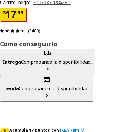
Carrito, negro,
21 1/4x7 1/8x28 "
Precio $ 17.99
17
$
.
99
Reseña: 4.5 de 5 estrellas. Reseñas totales: 3403
(3403)
Cómo conseguirlo
Entrega
Comprobando la disponibilidad...
Tienda
Comprobando la disponibilidad...
Acumula 17 puntos con
IKEA Family