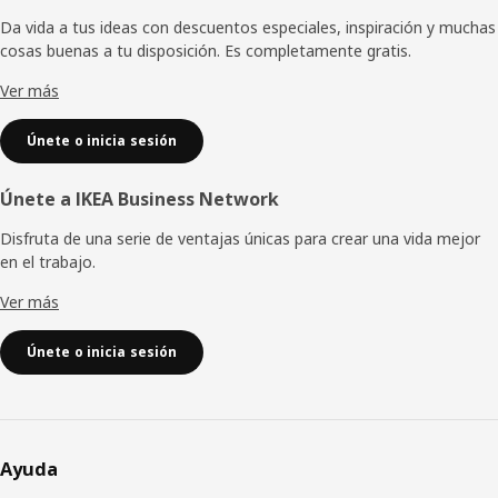
de
Da vida a tus ideas con descuentos especiales, inspiración y muchas
cosas buenas a tu disposición. Es completamente gratis.
página
Ver más
Únete o inicia sesión
Únete a IKEA Business Network
Disfruta de una serie de ventajas únicas para crear una vida mejor
en el trabajo.
Ver más
Únete o inicia sesión
Ayuda