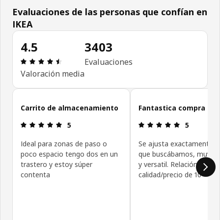
Evaluaciones de las personas que confían en
IKEA
4.5
3403
Reseña: 4.5 de 5 estrellas. Reseñas totales: 3403
Evaluaciones
Valoración media
Omitir evaluaciones de las personas que confían en IKEA
Carrito de almacenamiento
Fantastica compra
Reseña: 5 de 5 estrellas.
Reseña: 5 de
5
5
Ideal para zonas de paso o
Se ajusta exactamente a
poco espacio tengo dos en un
que buscábamos, muy 
trastero y estoy súper
y versatil. Relación
contenta
calidad/precio de 10