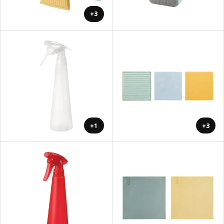
+3
+1
+3