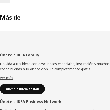
Más de
Pie
Únete a IKEA Family
de
Da vida a tus ideas con descuentos especiales, inspiración y muchas
cosas buenas a tu disposición. Es completamente gratis.
página
Ver más
Únete o inicia sesión
Únete a IKEA Business Network