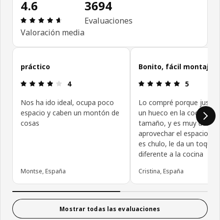
4.6
3694
Reseña: 4.6 de 5 estrellas. Reseñas totales: 3694
Evaluaciones
Valoración media
Omitir evaluaciones de las personas que confían en IKEA
práctico
Bonito, fácil montaje
Reseña: 4 de 5 estrellas.
Reseña: 5 de
4
5
Nos ha ido ideal, ocupa poco
Lo compré porque justo 
espacio y caben un montón de
un hueco en la cocina de
cosas
tamaño, y es muy util pa
aprovechar el espacio. El 
es chulo, le da un toque
diferente a la cocina
Montse, España
Cristina, España
Mostrar todas las evaluaciones