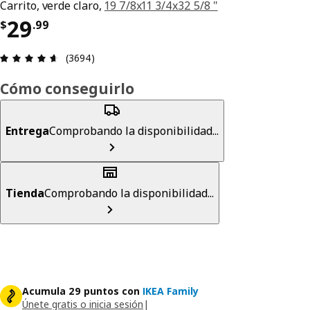
Carrito, verde claro,
19 7/8x11 3/4x32 5/8 "
Precio $ 29.99
29
$
.
99
Reseña: 4.6 de 5 estrellas. Reseñas totales: 3694
(3694)
Cómo conseguirlo
Entrega
Comprobando la disponibilidad...
Tienda
Comprobando la disponibilidad...
Acumula 29 puntos con
IKEA Family
Únete gratis o inicia sesión
|