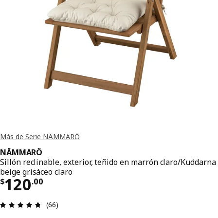
Más de Serie NÄMMARÖ
NÄMMARÖ
Sillón reclinable, exterior, teñido en marrón claro/Kuddarna
beige grisáceo claro
Precio $ 120.00
120
$
.
00
Reseña: 4.7 de 5 estrellas. Reseñas totales: 66
(66)