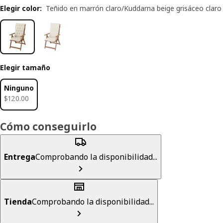
Elegir color
:
Teñido en marrón claro/Kuddarna beige grisáceo claro
Elegir tamaño
Ninguno
$ 120.00
$
120
.
00
Cómo conseguirlo
Entrega
Comprobando la disponibilidad...
Tienda
Comprobando la disponibilidad...