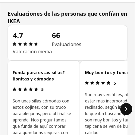
Evaluaciones de las personas que confían en
IKEA
4.7
66
Reseña: 4.7 de 5 estrellas. Reseñas totales: 66
Evaluaciones
Valoración media
Omitir evaluaciones de las personas que confían en IKEA
Funda para estas sillas?
Muy bonitos y funcion
Bonitas y cómodas
Reseña: 5 de
5
Reseña: 5 de 5 estrellas.
5
Son muy versátiles, al po
Son unas sillas cómodas con
estar mas incorporado o
estos cojines, con su truco
reclinado, según interese
para plegarlas, pero al final se
lo que iba buscando, ad
aprende. Nos preguntamos
son muy bonitos y tambi
qué funda de aquí comprar
tapiceria se ven de buena
para guardarlas seguras con
calidad