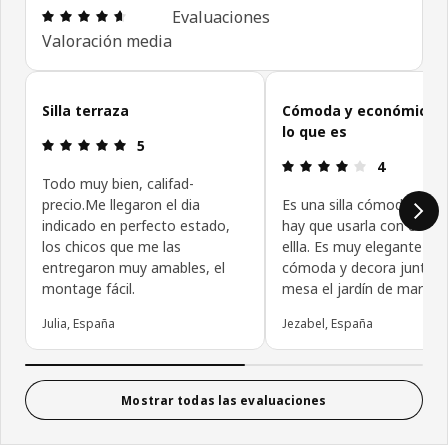
Reseña: 4.6 de 5 estrellas. Reseñas totales: 209
Evaluaciones
Valoración media
Omitir evaluaciones de las personas que confían en IKEA
Silla terraza
Cómoda y económica 
lo que es
Reseña: 5 de 5 estrellas.
5
Reseña: 4 de
4
Todo muy bien, califad-
precio.Me llegaron el dia
Es una silla cómoda aun
indicado en perfecto estado,
hay que usarla con cojine
los chicos que me las
ellla. Es muy elegante y
entregaron muy amables, el
cómoda y decora junto c
montage fácil.
mesa el jardín de maravill
Julia, España
Jezabel, España
Mostrar todas las evaluaciones