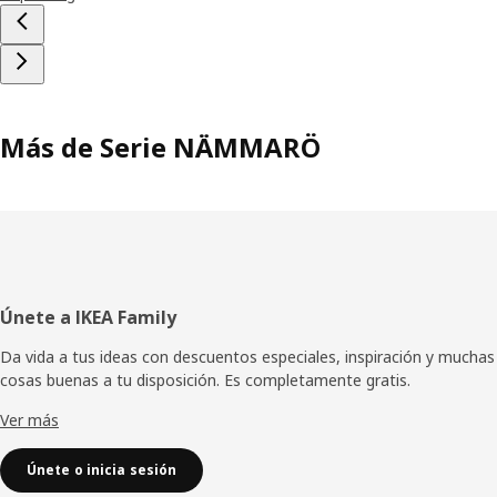
Más de Serie NÄMMARÖ
Pie
Únete a IKEA Family
de
Da vida a tus ideas con descuentos especiales, inspiración y muchas
cosas buenas a tu disposición. Es completamente gratis.
página
Ver más
Únete o inicia sesión