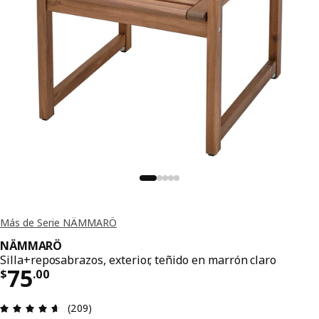
Más de Serie NÄMMARÖ
NÄMMARÖ
Silla+reposabrazos, exterior, teñido en marrón claro
Precio $ 75.00
75
$
.
00
Reseña: 4.6 de 5 estrellas. Reseñas totales: 209
(209)