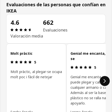
Evaluaciones de las personas que confían en
IKEA
4.6
662
Reseña: 4.6 de 5 estrellas. Reseñas totales: 662
Evaluaciones
Valoración media
Omitir evaluaciones de las personas que confían en IKEA
Molt pràctic
Genial me encanta, po
se
Reseña: 5 de 5 estrellas.
5
Reseña: 5 de
5
Molt pràctic, al plegar-se ocupa
molt poc i fàcil de netejar
Genial me encanta, porq
puede plegar y cabe en
cualquier armario o cajón
Además al ser la base de
plástico no se ralla nada 
apoyarlo.
Sandra, España
Lorena, España