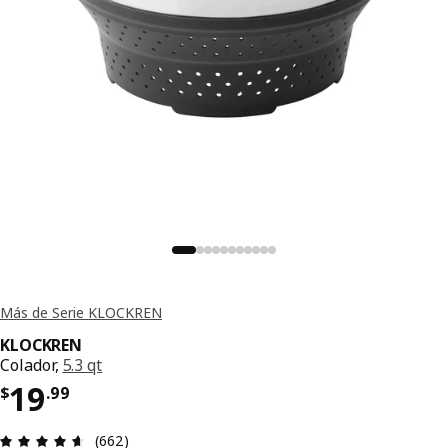
Más de Serie KLOCKREN
KLOCKREN
Colador,
5.3 qt
Precio $ 19.99
19
$
.
99
Reseña: 4.6 de 5 estrellas. Reseñas totales: 662
(662)