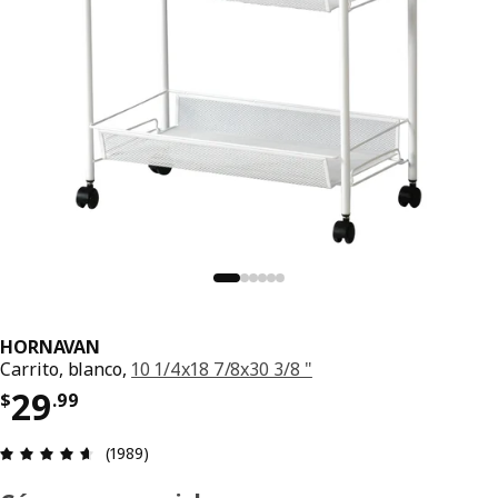
HORNAVAN
Carrito, blanco,
10 1/4x18 7/8x30 3/8 "
Precio $ 29.99
29
$
.
99
Reseña: 4.6 de 5 estrellas. Reseñas totales: 1989
(1989)