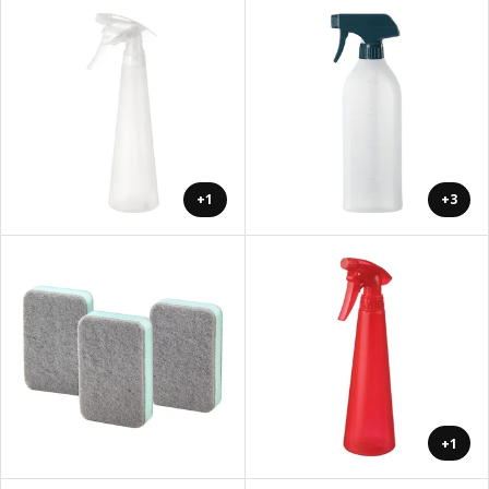
+1
+3
+1