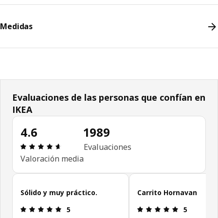
Medidas
Evaluaciones de las personas que confían en
IKEA
4.6
1989
Reseña: 4.6 de 5 estrellas. Reseñas totales: 1989
Evaluaciones
Valoración media
Omitir evaluaciones de las personas que confían en IKEA
Sólido y muy práctico.
Carrito Hornavan
Reseña: 5 de 5 estrellas.
Reseña: 5 de
5
5