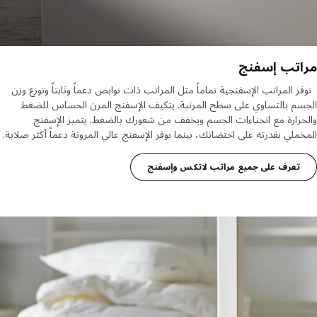
اتب إسفنج
 المراتب الإسفنجية تماماً مثل المراتب ذات نوابض دعماً وثابتاً وتوزع وزن
م بالتساوي على سطح المرتبة. يتكيف الإسفنج المرن الحساس للضغط
رارة مع انحناءات الجسم ويخفف من شعورك بالضغط. يتميز الإسفنج
ملي بقدرته على احتضانك، بينما يوفر الإسفنج عالي المرونة دعماً أكثر صلابة.
تعرف على جميع مراتب لاتكس وإسفنج