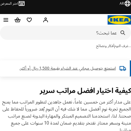
AR
اختر المعرض
مرحبًا! سجل الدخول
قائمة المفضلة
سلة التسوق
 النوم
أفكار ونصائح
استمتع بتوصيل مجاني عند الشراء بقيمة 1,500 ريال أو أكثر.​
فية اختيار افضل مراتب سرير
 مدار أكثر من خمسين عاماً، نعمل جاهدين لتطوير المراتب مما يمنح
يع تجربة نوم أفضل. مما لا شك فيه أن النوم يُعد ضرورياً للحفاظ على
ا. لذا، استخدمنا التصميم المبتكر والمهارة اليدوية لصنع مراتب
متينة وبسعر ممتاز. نفتخر بتقديم ضمان لمدة 10 سنوات على جميع
بنا.