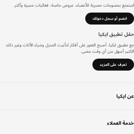
تع بخصومات حصرية للأعضاء، عروض خاصة، فعاليات مميزة وأكثر.
انضم أو سجل دخولك
ل تطبيق ايكيا
طبيق ايكيا، أصبح العثور على أفكار لتأثيث المنزل وشراء الأثاث وغير ذلك
ثير أسهل من أي وقت مضى.
تعرف على المزيد
ايكيا
ة العملاء