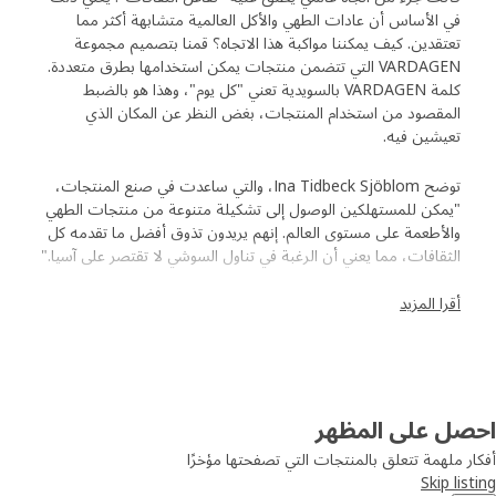
في الأساس أن عادات الطهي والأكل العالمية متشابهة أكثر مما
تعتقدين. كيف يمكننا مواكبة هذا الاتجاه؟ قمنا بتصميم مجموعة
VARDAGEN التي تتضمن منتجات يمكن استخدامها بطرق متعددة.
كلمة VARDAGEN بالسويدية تعني "كل يوم"، وهذا هو بالضبط
المقصود من استخدام المنتجات، بغض النظر عن المكان الذي
تعيشين فيه.
توضح Ina Tidbeck Sjöblom، والتي ساعدت في صنع المنتجات،
"يمكن للمستهلكين الوصول إلى تشكيلة متنوعة من منتجات الطهي
والأطعمة على مستوى العالم. إنهم يريدون تذوق أفضل ما تقدمه كل
الثقافات، مما يعني أن الرغبة في تناول السوشي لا تقتصر على آسيا."
أقرا المزيد
إنتاج منتجات تراعي كل الفوارق (وأوجه التشابه) لدينا
منتجات VARDAGEN مصممة لتحول الاختلافات إلى أوجه تشابه.
مثل كوب البيض. تقول Ina، "لقد قمنا بصنعه بشكل يشبه إلى حد
كبير سلطانية صغيرة للغاية. ”إنه يُستخدم أيضًا في المأكولات
الآسيوية، كما تعلم، ذلك الوعاء الذي تضع فيه معجون الفلفل الحار
صل على المظهر
والتوابل الأخرى.“ هناك وعاء آخر يتمتع بالحجم والشكل المثاليين ليكون
وعاءً للأرز في آسيا، ولكن يمكن استخدامه أيضًا كوعاء للسلطة الجانبية
ر ملهمة تتعلق بالمنتجات التي تصفحتها مؤخرًا
أو الحبوب.
Skip lis