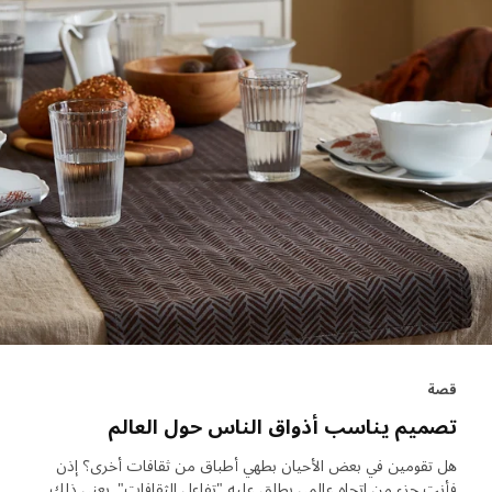
قصة
تصميم يناسب أذواق الناس حول العالم
هل تقومين في بعض الأحيان بطهي أطباق من ثقافات أخرى؟ إذن
فأنت جزء من اتجاه عالمي يطلق عليه "تفاعل الثقافات". يعني ذلك