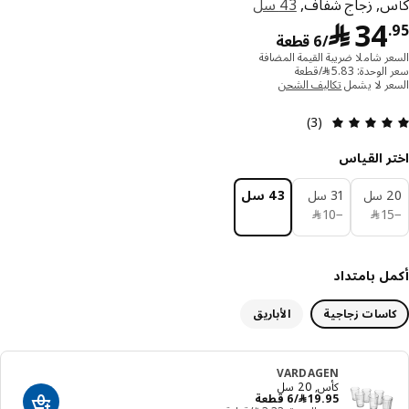
, زجاج شفاف,
43 سل
﷼ 34.95/6 قطعة
34
﷼
/6 قطعة
ر شاملا ضريبة القيمة المضافة
حدة: 5.83 ﷼/قطعة
ر لا يشمل
تكاليف الشحن
التقييم: 5 من 5 النجوم. إجمالي التقييمات: 3
(3)
ر القياس
ل
31 سل
43 سل
﷼ 15
﷼ 10
1
﷼
−
10
﷼
ل بامتداد
اسات زجاجية
الأباريق
VARDAGEN
كأس, 20 سل
﷼ 19.95/6 قطعة
95
.
19
﷼
/6 قطعة
أضف إلى سلة