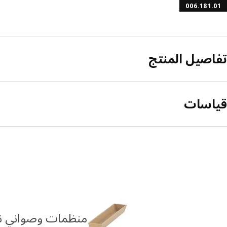
006.181.01
تفاصيل المنتج
قياسات
منظمات وصواني نحي