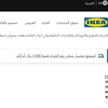
SA
العربية
تسوق المنتجات
الغرف
العروض
تصميم وأفكار
المنتجات
المطبخ والأجهزة المنزلية
التركيبات الداخلية
صواني أدوات المائدة
منظمات وصواني نحيفة ل
استمتع بتوصيل مجاني عند الشراء بقيمة 1,500 ريال أو أكثر.​
UPPDATER الصور
طي الصور