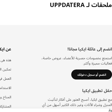
ملحقات لـ UPPDATERA
ذييل
انضم إلى عائلة ايكيا مجانا!
عن ايكي
استمتع بخصومات حصرية للأعضاء، عروض خاصة،
هذه هى ا
فعاليات مميزة وأكثر.
تمكين ال
انضم أو سجل دخولك
العمل في
الاستدام
حمّل تطبيق ايكيا
المناخ وا
مع تطبيق ايكيا، أصبح العثور على أفكار لتأثيث
المنزل وشراء الأثاث وغير ذلك الكثير أسهل من أي
المشاركة
وقت مضى.