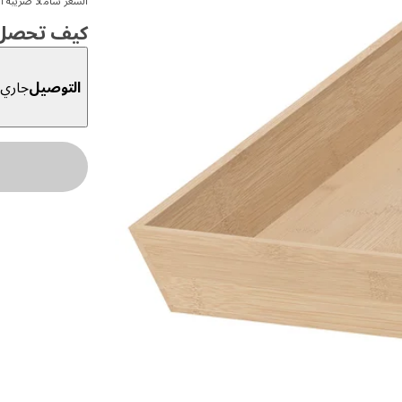
السعر شاملا ضريبة ال
كيف تحصل ع
التوصيل
جاري ا