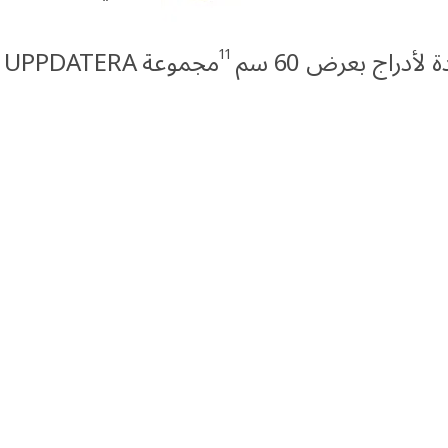
9
11
أدراج بعرض 60 سم
مجموعة UPPDATERA