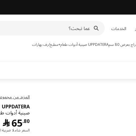
الخدمات
 بعرض 80 سم
UPPDATERA
صينية أدوات طعام+مطبخ/رف بهارات
المزيد من مجموعة PDATERA
UPPDATERA
صينية أدوات ط
﷼ 0
65
﷼
.
80
السعر شاملا ضريبة ال