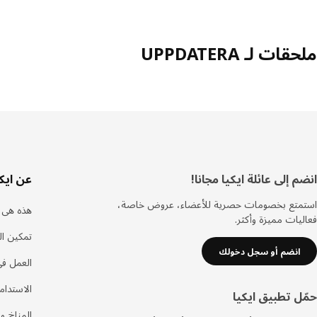
ملحقات لـ UPPDATERA
ذييل
انضم إلى عائلة ايكيا مجانا!
عن ايكي
استمتع بخصومات حصرية للأعضاء، عروض خاصة،
هذه هى ا
فعاليات مميزة وأكثر.
تمكين ال
انضم أو سجل دخولك
العمل في
الاستدام
حمّل تطبيق ايكيا
المناخ وا