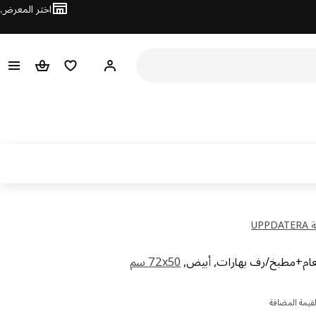
اختر المعرض
مرحبًا! سجل الدخول
قائمة المفضلة
سلة التسوق
UP
عام+مطبخ/رف بهارات, أبيض,
‎72x50 سم‏
65.8
قيمة المضافة