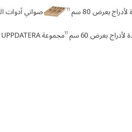
11
دراج بعرض 80 سم
صواني أدوات المائ
9
11
أدراج بعرض 60 سم
مجموعة UPPDATERA