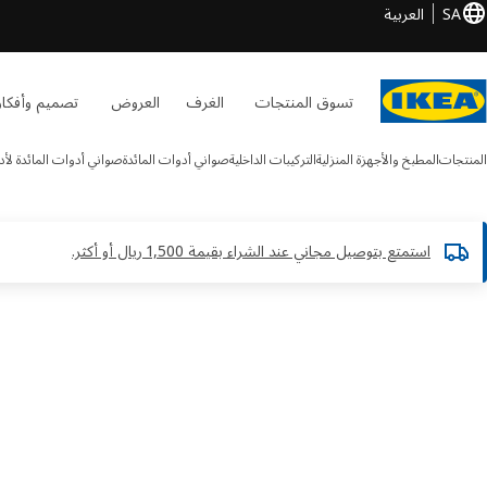
SA
العربية
تسوق المنتجات
الغرف
العروض
تصميم وأفكار
المنتجات
المطبخ والأجهزة المنزلية
التركيبات الداخلية
صواني أدوات المائدة
صواني أدوات المائدة لأدراج
استمتع بتوصيل مجاني عند الشراء بقيمة 1,500 ريال أو أكثر.​
UPPDATER الصور
طي الصور