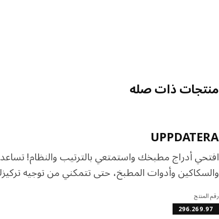
منتجات ذات صله
UPPDATERA
افتحي أدراج مطبخك واستمتعي بالترتيب والنظام! تساعدك
والسكاكين وأدوات المطبخ، حتى تتمكني من توجيه تركيزك
رقم المنتج
296.269.97