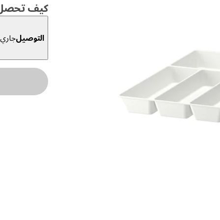
كيف تحصل ع
التوصيل
جاري ا