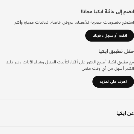
ييل
 إلى عائلة ايكيا مجانا!
تع بخصومات حصرية للأعضاء، عروض خاصة، فعاليات مميزة وأكثر.
انضم أو سجل دخولك
ل تطبيق ايكيا
طبيق ايكيا، أصبح العثور على أفكار لتأثيث المنزل وشراء الأثاث وغير ذلك
ثير أسهل من أي وقت مضى.
تعرف على المزيد
ايكيا