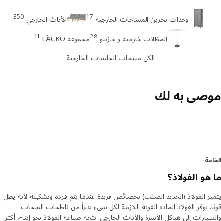
350
17
وحدات تخزين المساحات الخارجية
الأثاث الخارجي
11
28
المظلات خارجية و جازيبو
مجموعة LÄCKÖ
الكل منتجات الجلسات الخارجية
صى به لك
مة
هو الفولاذ؟
ز الفولاذ (الحديد الصلب) بخصائص فريدة عندما يتم فرده وتشكيله لأنه يظل
ا. يوفر الفولاذ المادة القوية اللازمة لكل شيء بدءاً من ناطحات السحاب
يارات إلى هياكل الأسرة والأثاث الخارجي. تتجه صناعة الفولاذ نحو إنتاج أكثر