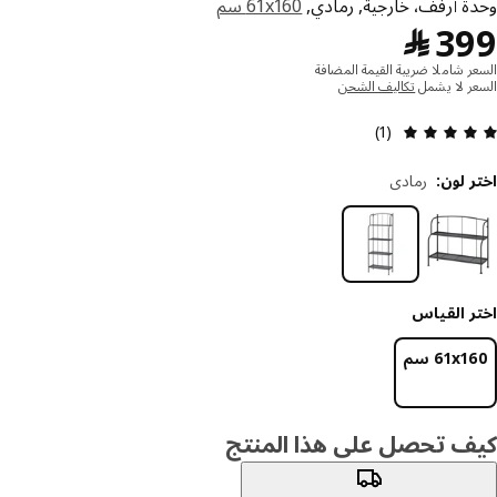
ة أرفف، خارجية, رمادي,
‎61x160 سم‏
﷼ 399
3
﷼
ر شاملا ضريبة القيمة المضافة
ر لا يشمل
تكاليف الشحن
التقييم: 5 من 5 النجوم. إجمالي التقييمات: 1
(1)
 لون
:
رمادي
ر القياس
‎61x سم‏
ف تحصل على هذا المنتج