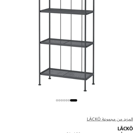
د من مجموعة LÄCKÖ
LÄC