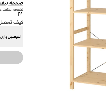
صممه بنف
تخصيص IVAR باستخدام أداة التخطيط الخاصة بنا
كيف تحصل ع
التوصيل
جاري ا