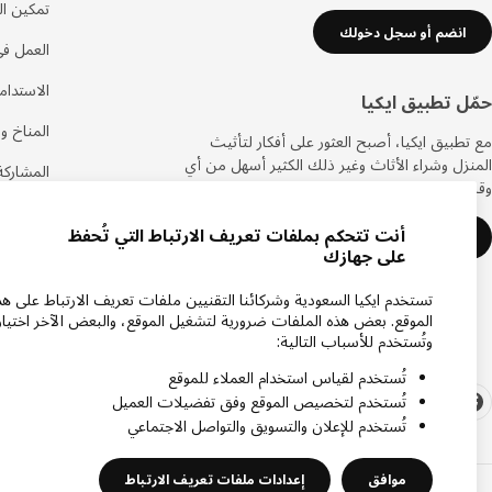
تمكين ال
انضم أو سجل دخولك
العمل في
الاستدام
حمّل تطبيق ايكيا
المناخ وا
مع تطبيق ايكيا، أصبح العثور على أفكار لتأثيث
المنزل وشراء الأثاث وغير ذلك الكثير أسهل من أي
المشاركة
وقت مضى.
الحياة ف
أنت تتحكم بملفات تعريف الارتباط التي تُحفظ
تعرف على المزيد
على جهازك
تستخدم ايكيا السعودية وشركائنا التقنيين ملفات تعريف الارتباط على هذ
الموقع. بعض هذه الملفات ضرورية لتشغيل الموقع، والبعض الآخر اختيار
وتُستخدم للأسباب التالية:
تُستخدم لقياس استخدام العملاء للموقع
تُستخدم لتخصيص الموقع وفق تفضيلات العميل
تُستخدم للإعلان والتسويق والتواصل الاجتماعي
موافق
إعدادات ملفات تعريف الارتباط