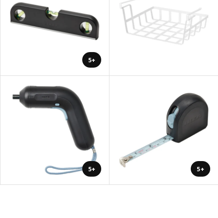
+5
+5
+5