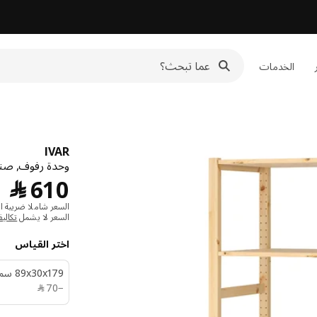
الخدمات
IVAR
وحدة رفوف, صنو
﷼ 0
610
﷼
السعر شاملا ضريبة ال
السعر لا يشمل
تكالي
اختر القياس
‎89x30x179 سم‏
﷼ 70
−
70
﷼