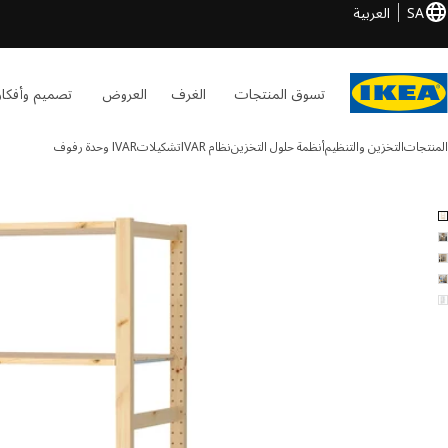
SA
العربية
تسوق المنتجات
الغرف
العروض
تصميم وأفكار
المنتجات
التخزين والتنظيم
أنظمة حلول التخزين
نظام IVAR
تشكيلات
IVAR
وحدة رفوف
IVAR الصور
طي الصور