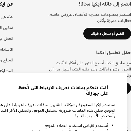
ذييل
انضم إلى عائلة ايكيا مجانا!
عن ايكي
استمتع بخصومات حصرية للأعضاء، عروض خاصة،
هذه هى ا
فعاليات مميزة وأكثر.
تمكين ال
انضم أو سجل دخولك
العمل في
الاستدام
حمّل تطبيق ايكيا
المناخ وا
مع تطبيق ايكيا، أصبح العثور على أفكار لتأثيث
المنزل وشراء الأثاث وغير ذلك الكثير أسهل من أي
المشاركة
وقت مضى.
الحياة ف
أنت تتحكم بملفات تعريف الارتباط التي تُحفظ
تعرف على المزيد
على جهازك
تستخدم ايكيا السعودية وشركائنا التقنيين ملفات تعريف الارتباط على هذ
الموقع. بعض هذه الملفات ضرورية لتشغيل الموقع، والبعض الآخر اختيار
وتُستخدم للأسباب التالية:
تُستخدم لقياس استخدام العملاء للموقع