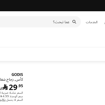
الخدمات
GODIS
كأس, زجاج شف
29
﷼
.
95
/6 قطعة
السعر شاملا ضريبة ال
سعر الوحدة: ‭4.99‬ ﷼/قطعة
السعر لا يشمل
تكالي