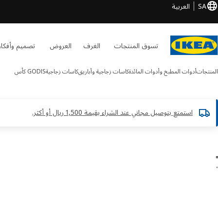
SA
العربية
تسوق المنتجات
الغرف
العروض
تصميم وأفكار
المنتجات
أدوات المطبخ وأدوات المائدة
كاسات زجاجية وأباريق
كاسات زجاجية
GODIS
كأس
استمتع بتوصيل مجاني عند الشراء بقيمة 1,500 ريال أو أكثر.​
GODIS الصور
طي الصور