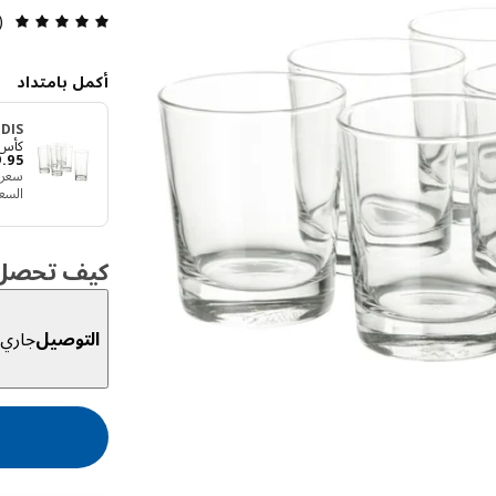
التقييم: 5 
1)
أكمل بامتداد
DIS
كأس, 40 
9
.
95
سعر الو‭‬
السع
كيف تحصل ع
التوصيل
جاري ا