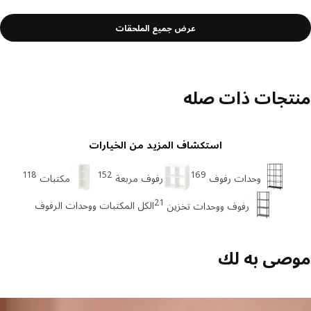
عرض جميع الملحقات
تجات ذات صله
استكشاف المزيد من الخيارات
118
152
169
وحدات رفوف
رفوف مربعة
مكتبات
21
الكل المكتبات ووحدات الرفوف
رفوف ووحدات تخزين
صى به لك