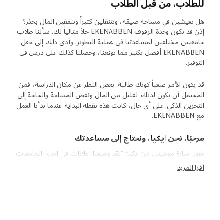
للطلاب، من قبل الطلاب
هل تعيشين في مساحة ضيقة، وتتنقلين كثيراً وتنفقين المال بحذر؟
إذن قد تكون وحدة الرفوف EKENABBEN حلاً مثالياً لك. سألنا طلاب
جامعيين مختلفين لمساعدتنا في عملية التطوير. وأدى ذلك إلى جعل
EKENABBEN أفضل بكثير مما توقعنا، وحصلنا كذلك على درس في
التوفير.
قد يكون الأمر صعباً كونك طالبة. بغض النظر عن مكان الدراسة، فمن
المحتمل أن يكون لديك القليل من المال ونقص المساحة والحاجة إلى
التخزين الذكي. على أي حال، كانت هذه نقطة البداية عندما بدأنا العمل
مع EKENABBEN.
مرحبًا، نحن ايكيا، ونحتاج إلى مساعدتك
تقول سارة مونتيس من ايكيا: "لقد وضعنا اعلانات في إحدى الجامعات
وتواصلنا مع تلاميذ من بلدان مختلفة". زارت سارة وفريق التطوير
أقرا المزيد
الطلاب وتعرفت على طريقة عيشهم. "أدركنا أن العديد منهم يريدون
حلول تخزين مرنة وقابلة للتكيف ويفضلون قطع الأثاث التي تكون
لديها أكثر من وظيفة واحدة وليس لمجرد أنها تبدو جيدة. يريدون أيضًا
أن يكونوا قادرين على العثور على أغراضهم بسرعة؛ الكتب والأوراق
والأشياء الأخرى التي يحتاجها الشخص عندما يكون في عجلة من أمره