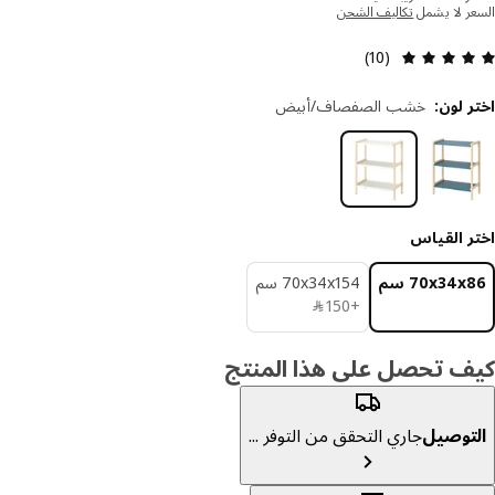
ر لا يشمل
تكاليف الشحن
التقييم: 5 من 5 النجوم. إجمالي التقييمات: 10
(10)
 لون
:
خشب الصفصاف/أبيض
ر القياس
‎70x34 سم‏
‎70x34x154 سم‏
﷼ 150
+
150
﷼
ف تحصل على هذا المنتج
توصيل
جاري التحقق من التوفر ...