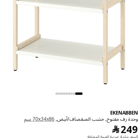
EKENABB
ة رف مفتوح, خشب الصفصاف/أبيض,
‎70x34x86 سم‏
﷼ 249
2
﷼
ر شاملا ضريبة القيمة المضافة