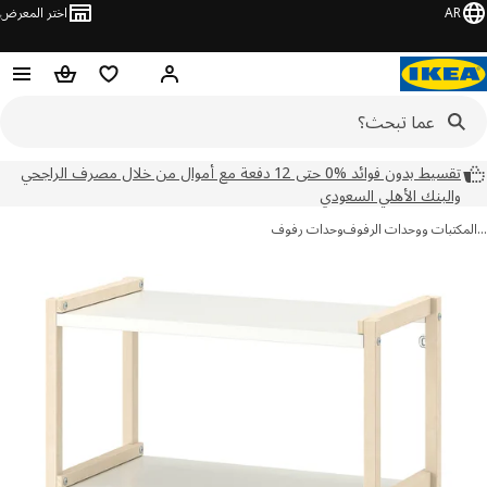
AR
اختر المعرض
مرحبًا! سجل الدخول
قائمة المفضلة
سلة التسوق
تقسيط بدون فوائد %0 حتى 12 دفعة مع أموال من خلال مصرف الراجحي
والبنك الأهلي السعودي
مكتبات ووحدات الرفوف
وحدات رفوف
ور