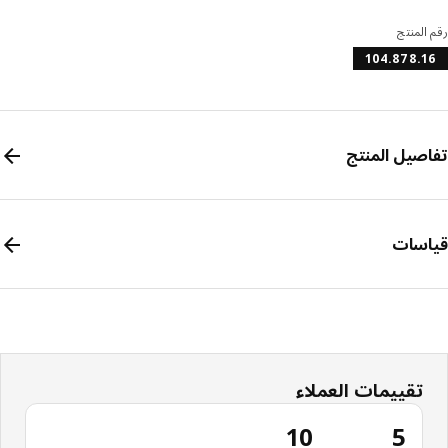
المنتج
104.878.
صيل المنتج
سات
تقييمات العملاء
10
5