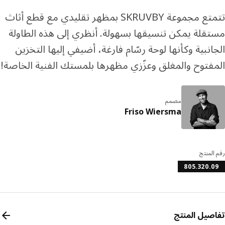
تتمتع مجموعة SKRUVBY بمظهر تقليدي مع قطع أثاث
قلة يمكن تنسيقها بسهولة. أنظري إلى هذه الطاولة
انبية وكأنها لوحة رسّام فارغة، أضيفي إليها التخزين
فتوح والمغلق وعزّزي مظهرها بلمستك الفنية الخاصة!
مصمم
Friso Wiersma
المنتج
805.320.
صيل المنتج