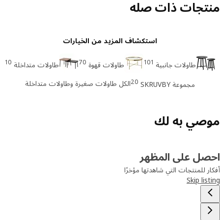
تجات ذات صله
استكشاف المزيد من الخيارات
10
70
101
طاولات جانبية
طاولات قهوة
طاولات متداخلة
20
الكل طاولات صغيرة وطاولات متداخلة
مجموعة SKRUVBY
صي به لك
صل على المظهر
ر للمنتجات التي شاهدتها مؤخرًا
Skip lis