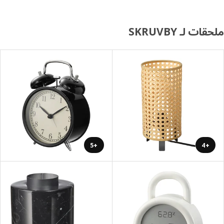
ات لـ SKRUVBY
+5
+4