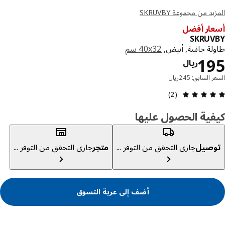
د من مجموعة SKRUVBY
ار أفضل
SKRUV
ة جانبية, أبيض,
‎40x32 سم‏
السعر ريال 195
1
ريال
 السابق: 245ريال
مراجعة التقييم: 5 من أصل 5 النجوم. إجمالي المراجعات: 2
(2)
ية الحصول عليها
صيل
جاري التحقق من التوفر ...
متجر
جاري التحقق من التوفر ...
أضف إلى عربة التسوق