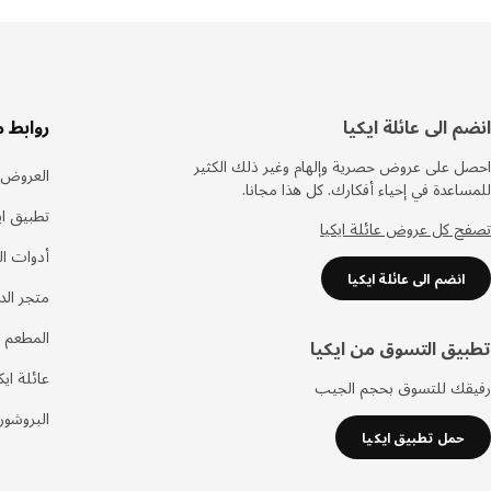
سفل
انضم الى عائلة ايكيا
روابط 
لصفحة
احصل على عروض حصرية وإلهام وغير ذلك الكثير
العروض
للمساعدة في إحياء أفكارك. كل هذا مجانا.
تطبيق اي
تصفح كل عروض عائلة ايكيا
أدوات ا
انضم الى عائلة ايكيا
متجر الد
المطعم 
تطبيق التسوق من ايكيا
عائلة ايك
رفيقك للتسوق بحجم الجيب
البروشور
حمل تطبيق ايكيا