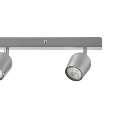
Image zoomed out, normal view