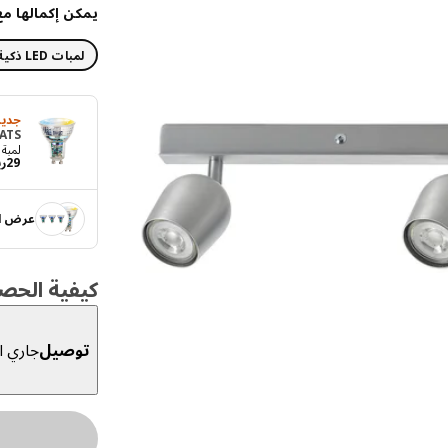
يمكن إكمالها مع
لمبات LED ذكية
جديد
ATS
لمبة ED GU10 575 lumen
29
ري
عرض ال
كيفية الحص
توصيل
جاري ال