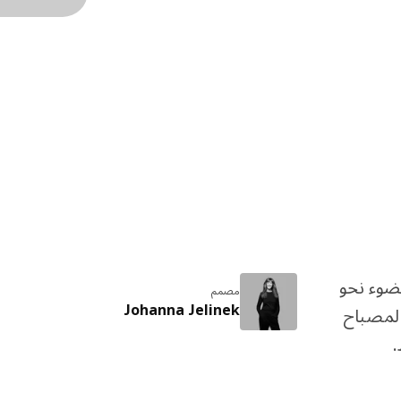
ه الضوء نحو
مصمم
Johanna Jelinek
المصباح
.