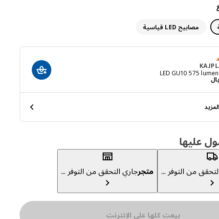
مصابيح LED قياسية
KAJPL
أضف إلى عربة ا
L
السعر ريال 29
ال
مزيد
ول عليها
تحقق من التوفر ...
متجر
جاري التحقق من التوفر ...
بيعت كلها على الإنترنت