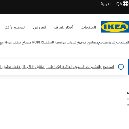
QA
العربية
المنتجات
أفكار للغرف
العروض
تصميم وأفكار
المنتجات
إضاءة
مصابيح
مصابيح موجهة
إضاءات موضعية للسقف
RÖKFRI
مصباح سقف موجّه مع 3 لمبات
استمتع بالإشتراك السنوى لعائلة ايكيا بلس مقابل 99 ريال فقط. تطبق الشروط والأحكام*
RÖKFRI الصور
طي الصور