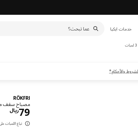
خدمات ايكيا
RÖKFRI
مصباح سقف موجّه مع 3 لمبات,
الس
79
ريال
تباع اللمبات على حدة. تو