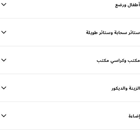
أطفال ورضع
ستائر سحابة وستائر طويلة
مكتب وكراسي مكتب
الزينة والديكور
إضاءة