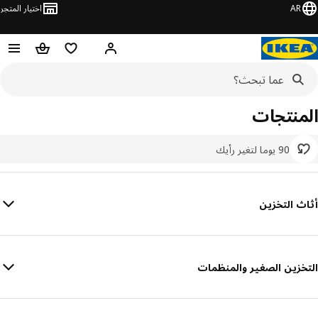
AR
اختيار المتجر
قائمة التسوق
سلة التسوق
مرحباً! تسجيل الدخول أو الا
المنتجات
90 يوما لتغير رأيك
أثاث التخزين
التخزين الصغير والمنظمات