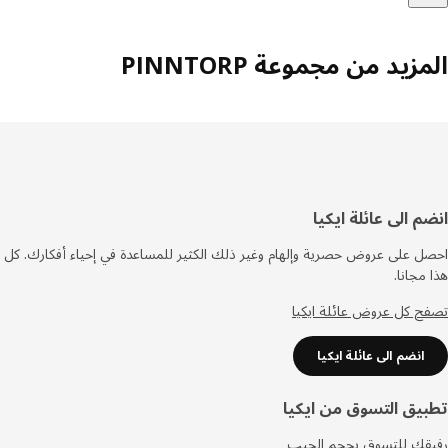
زيد من مجموعة PINNTORP
فل
م الى عائلة ايكيا
صفحة
 على عروض حصرية وإلهام وغير ذلك الكثير للمساعدة في إحياء أفكارك. كل
مجانا.
 كل عروض عائلة ايكيا
انضم الى عائلة ايكيا
يق التسوق من ايكيا
قك للتسوق بحجم الجيب