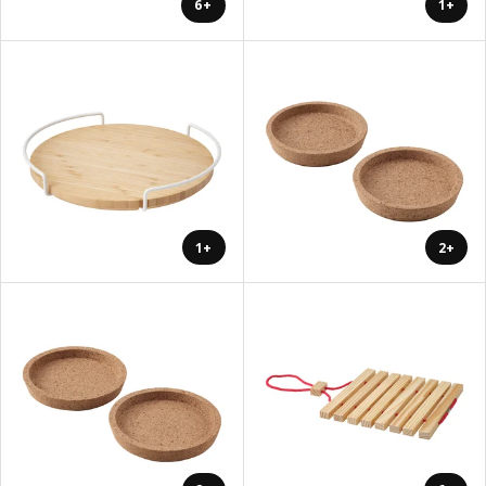
+6
+1
+1
+2