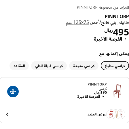
د من مجموعة PINNTORP
PINNTO
ة, بني فاتح/أحمر,
‎125x75 سم‏
السعر ريال 495
4
ريال
الفرصة الأخيرة
ن إكمالها مع
راسي مطبخ
كراسي منجدة
كراسي قابلة للطي
المقاعد
PINNTORP
كرسي
السعر ريال 195
195
ريال
أضف إلى عرب
الفرصة الأخيرة
عرض المزيد