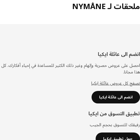
قات لـ NYMÅNE
فل
م الى عائلة ايكيا
صفحة
 على عروض حصرية وإلهام وغير ذلك الكثير للمساعدة في إحياء أفكارك. كل
مجانا.
 كل عروض عائلة ايكيا
انضم الى عائلة ايكيا
يق التسوق من ايكيا
قك للتسوق بحجم الجيب
حمل تطبيق ايكيا