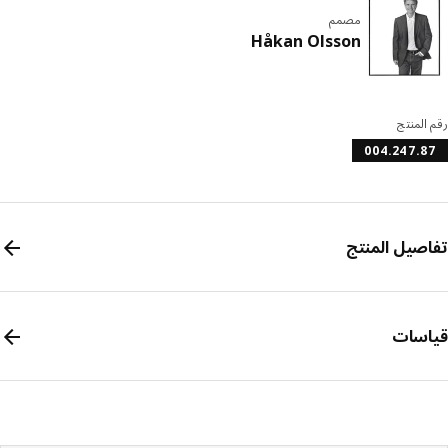
مصمم
Håkan Olsson
المنتج
004.247.
صيل المنتج
سات