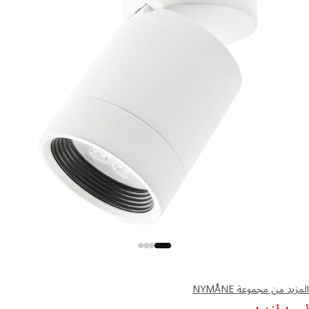
د من مجموعة NYMÅNE