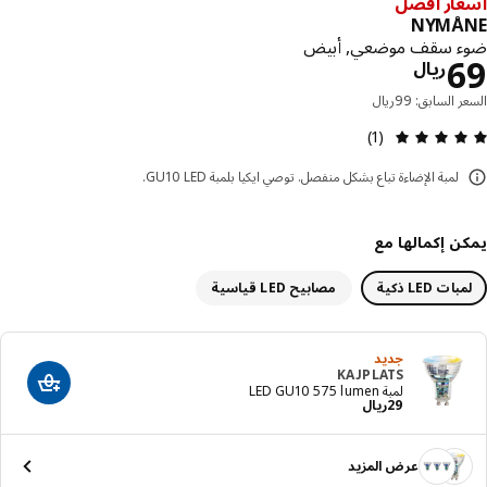
ار أفضل
NYMÅ
 سقف موضعي, أبيض
السعر ريال 69
ريال
 السابق: 99ريال
مراجعة التقييم: 5 من أصل 5 النجوم. إجمالي المراجعات: 1
(1)
لمبة الإضاءة تباع بشكل منفصل. توصي ايكيا بلمبة GU10 LED.
ن إكمالها مع
ات LED ذكية
مصابيح LED قياسية
جديد
KAJPLATS
أضف إلى عرب
لمبة LED GU10 575 lumen
السعر ريال 29
29
ريال
عرض المزيد