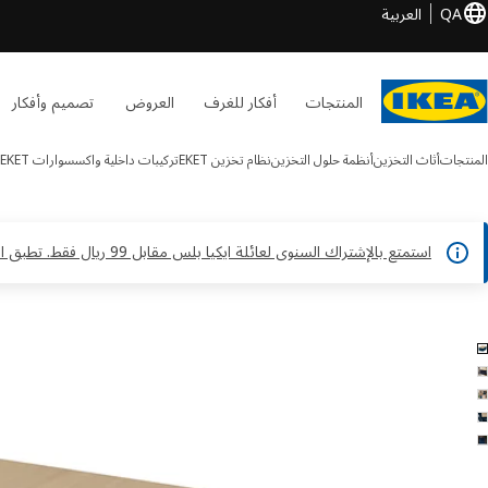
QA
العربية
المنتجات
أفكار للغرف
العروض
تصميم وأفكار
المنتجات
أثاث التخزين
أنظمة حلول التخزين
نظام تخزين EKET
تركيبات داخلية واكسسوارات EKET
استمتع بالإشتراك السنوى لعائلة ايكيا بلس مقابل 99 ريال فقط. تطبق الشروط والأحكام*
KUGGIS الصور
طي الصور