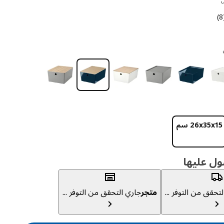
التقييم: 4.4 من أصل 5 النجوم. إجمالي المراجعات: 8
(
‎26x35x15 سم‏
ول عليها
تحقق من التوفر ...
متجر
جاري التحقق من التوفر ...