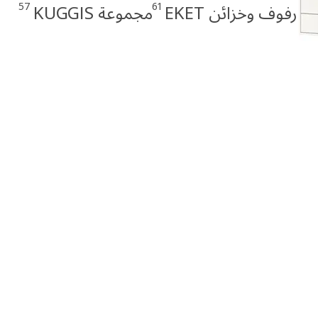
57
61
رفوف وخزائن EKET
مجموعة KUGGIS