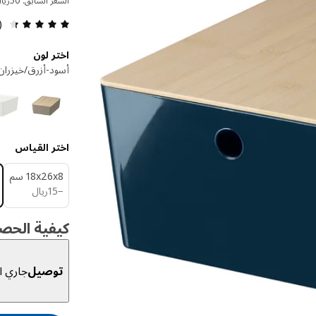
السعر السابق: ‭50‬ريال
مراجعة 
8)
اختر لون
أسود-أزرق/خيزران
اختر القياس
‎18x26x8 سم‏
ريال 15
−
15
ريال
كيفية الحص
توصيل
جاري ال