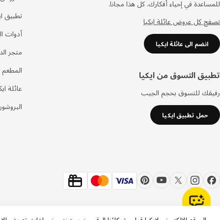
للمساعدة في إحياء أفكارك. كل هذا مجانا.
تطبيق اي
تصفح كل عروض عائلة ايكيا
أدوات ا
انضم الى عائلة ايكيا
متجر الد
المطعم 
تطبيق التسوق من ايكيا
عائلة ايك
رفيقك للتسوق بحجم الجيب
البروشور
حمل تطبيق ايكيا
الموقع الإلكتروني لايكيا قطر وشركاؤنا الرقميين يستخدمون ملفات تعريف الا