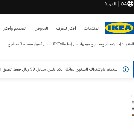
QA
العربية
المنتجات
أفكار للغرف
العروض
تصميم وأفكار
المنتجات
إضاءة
مصابيح
مصابيح موجهة
مسار إضاءة
HEKTAR
مسار أضواء سقف، 3 مصابيح
استمتع بالإشتراك السنوى لعائلة ايكيا بلس مقابل 99 ريال فقط. تطبق الشروط والأحكام*
HEKTAR الصور
طي الصور