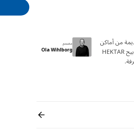
يمة من أماكن
مصمم
Ola Wihlborg
مثل المصانع والمسارح. عند استخدامها سويًا، تدعم مصابيح HEKTAR
فة.