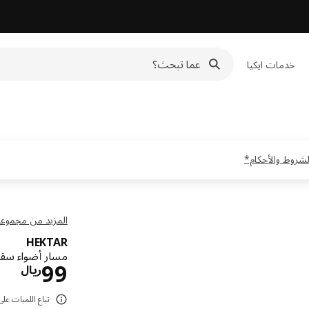
خدمات ايكيا
المزيد من مجموعة KTAR
HEKTAR
مسار أضواء سقف، 3 مصابيح, رما
الس
99
ريال
تباع اللمبات على حدة. تو