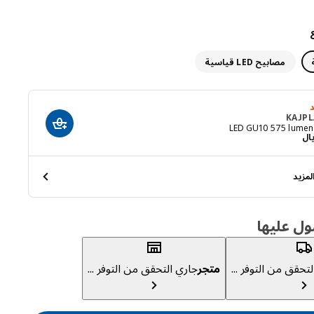
مصابيح LED قياسية
KAJPL
أضف إلى عربة ا
L
السعر ريال 29
ال
مزيد
ول عليها
تحقق من التوفر ...
متجر
جاري التحقق من التوفر ...