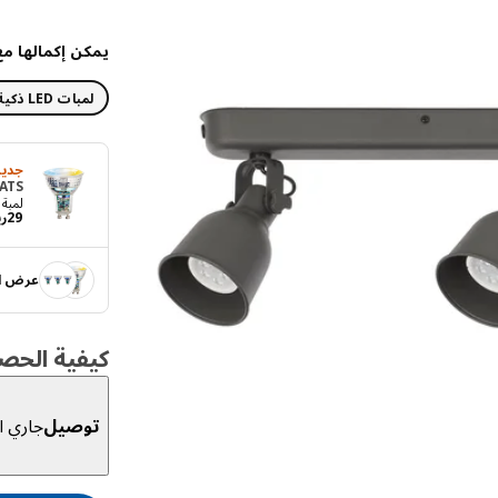
يمكن إكمالها مع
لمبات LED ذكية
جديد
ATS
لمبة ED GU10 575 lumen
29
ري
عرض ال
كيفية الحص
توصيل
جاري ال