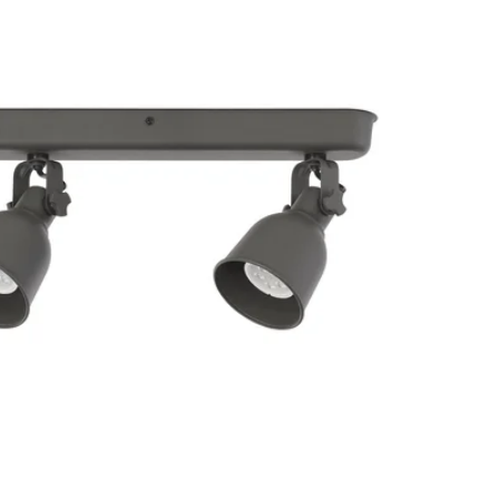
Image zoomed out, normal view