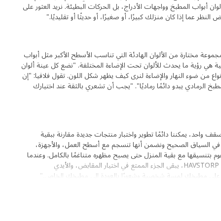
ن أبواب المطبخ وواجهات الأدراج، بل الحركات البطيئة. نريد العثور على
نظر عما إذا كان منزلك كبيرًا، أو صغيرًا، أو حديثًا أو تقليديًا."
 الفريق بتطوير مجموعة مختارة من الألوان الهادئة التي تناسب الأسطح الأكبر مثل أبواب
لية هي رؤية ما يحدث للألوان تحت الإضاءة المختلفة. "نضع كل عينة ألوان
ع من ضوء النهار والإضاءة لنرى كيف يظهر شكل اللون. تقول فلافيا: "إن
طبخ الرمادي يبدو دائمًا رماديًا". "يجب أن تشعري بالثقة عند اختيارك
 سقف واحد، يمكننا دائمًا تطوير واختبار منتجات جديدة مقارنة ببقية
ان في السياق الصحيح ونضمن أنها تنسجم مع أسطح العمل، والأجهزة،
 بتنسيقها مع بقية المنزل حتى يصبح مظهره متناغمًا بالكامل. وعندما
تختارين لونًا لأبواب المطبخ وواجهات الأدراج HAVSTORP، يبقى الجزء الممتع في اختيار المقابض، والأيدي
ي على مطبخك لمسة شخصية وشعورًا بالعودة إلى مطبخك الخاص."