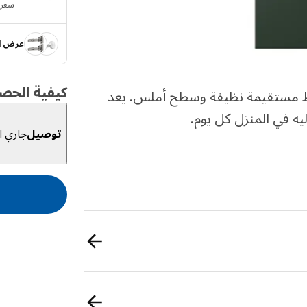
سعر الو‭‬
عرض ال
كيفية الحص
العميق، وخطوط مستقيمة نظيفة وسطح أملس. يعد
إليه في المنزل كل يوم.
توصيل
جاري ال