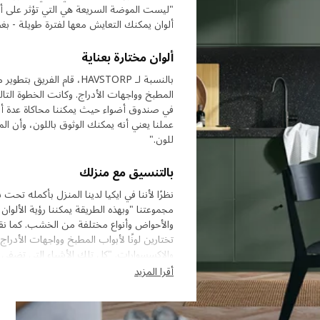
"ليست الموضة السريعة هي التي تؤثر على ألوا
ألوان يمكنك التعايش معها لفترة طويلة - بغض ال
ألوان مختارة بعناية
بالنسبة لـ HAVSTORP، قام
المطبخ وواجهات الأدراج. وكانت الخطوة التا
في صندوق أضواء حيث يمكننا محاكاة عدة أنوا
عملنا يعني أنه يمكنك الوثوق باللون، وأن الم
للون."
بالتنسيق مع منزلك
نظرًا لأننا في ايكيا لدينا المنزل بأكمله تحت
مجموعتنا "وبهذه الطريقة يمكننا رؤية الألو
والأحواض وأنواع مختلفة من الخشب. كما نقوم
والإكسسوارات. "كل تلك الأشياء التي تضف
أقرا المزيد