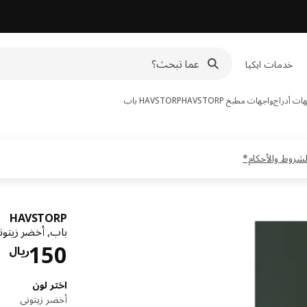
خدمات ايكيا
واجهات مطبخ HAVSTORP
HAVSTORP
باب
HAVSTORP
باب, أخضر زيتو
ال
150
ريال
اختر لون
أخضر زيتوني