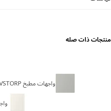
منتجات ذات صله
واجهات مطبخ HAVSTORP
واجه