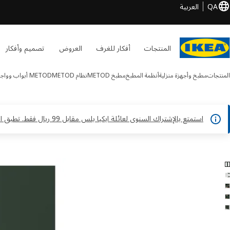
QA
العربية
المنتجات
أفكار للغرف
العروض
تصميم وأفكار
المنتجات
مطبخ وأجهزة منزلية
أنظمة المطبخ
مطبخ METOD
نظام METOD
METOD أبواب وواجهات أدراج
استمتع بالإشتراك السنوى لعائلة ايكيا بلس مقابل 99 ريال فقط. تطبق الشروط والأحكام*
HAVSTORP الصور
طي الصور