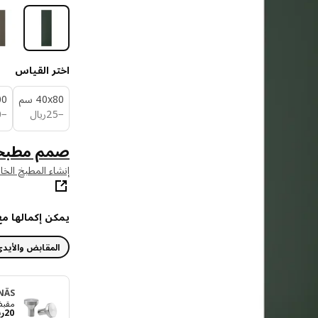
اختر القياس
‎40x80 سم‏
100
ريال 25
−
25
ريال
−
0
صمم مطبخ
إنشاء المطبخ الخ
يمكن إكمالها مع
المقابض والأيد
NÄS
مقبض, 
20
ري