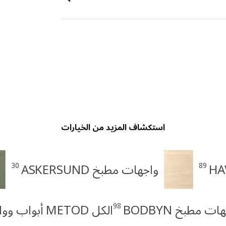
استكشاف المزيد من الخيارات
30
89
واجهات مطبخ ASKERSUND
98
ات مطبخ BODBYN
الكل METOD أبواب وواجهات أدراج