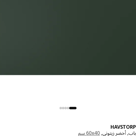
HAVSTO
, أخضر زيتوني,
‎60x40 سم‏