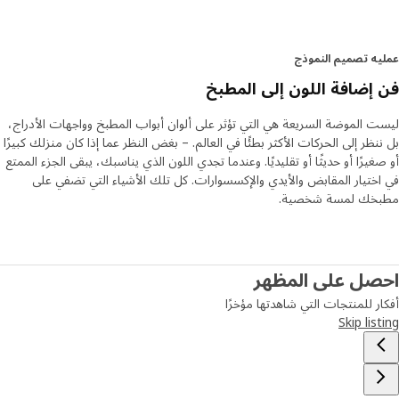
اللون. تقول فلافيا: "إن عملنا يعني أنه يمكنك الوثوق باللون، وأن
المطبخ الرمادي يبدو دائمًا رماديًا". "يجب أن تشعري بالثقة عند
اختيارك للون."
ه تصميم النموذج
إضافة اللون إلى المطبخ
بالتنسيق مع منزلك
نظرًا لأننا في ايكيا لدينا المنزل بأكمله تحت سقف واحد، يمكننا دائمًا
 الموضة السريعة هي التي تؤثر على ألوان أبواب المطبخ وواجهات الأدراج،
تطوير واختبار منتجات جديدة مقارنة ببقية مجموعتنا "وبهذه الطريقة
نظر إلى الحركات الأكثر بطئًا في العالم. – بغض النظر عما إذا كان منزلك كبيرًا
يمكننا رؤية الألوان في السياق الصحيح ونضمن أنها تنسجم مع أسطح
غيرًا أو حديثًا أو تقليديًا. وعندما تجدي اللون الذي يناسبك، يبقى الجزء الممتع
العمل، والأجهزة، والأحواض وأنواع مختلفة من الخشب. كما نقوم
ختيار المقابض والأيدي والإكسسوارات. كل تلك الأشياء التي تضفي على
بتنسيقها مع بقية المنزل حتى يصبح مظهره متناغمًا بالكامل. وعندما
خك لمسة شخصية.
تختارين لونًا لأبواب المطبخ وواجهات الأدراج HAVSTORP، يبقى
الجزء الممتع في اختيار المقابض، والأيدي والإكسسوارات. "كل تلك
الأشياء التي تضفي على مطبخك لمسة شخصية وشعورًا بالعودة إلى
مطبخك الخاص."
صل على المظهر
ر للمنتجات التي شاهدتها مؤخرًا
Skip lis