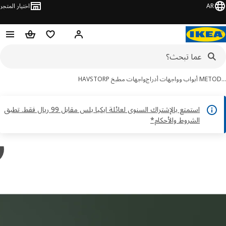
AR
اختيار المتجر
قائمة التسوق
سلة التسوق
مرحباً! تسجيل الدخول أو الاشتر
بواب وواجهات أدراج
واجهات مطبخ HAVSTORP
استمتع بالإشتراك السنوى لعائلة ايكيا بلس مقابل 99 ريال فقط. تطبق
الشروط والأحكام*
y
P
ور