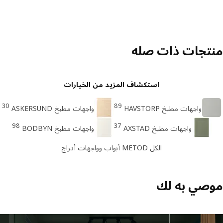
تجات ذات صله
استكشاف المزيد من الخيارات
30
89
واجهات مطبخ HAVSTORP
واجهات مطبخ ASKERSUND
98
37
واجهات مطبخ AXSTAD
واجهات مطبخ BODBYN
الكل METOD أبواب وواجهات أدراج
صي به لك