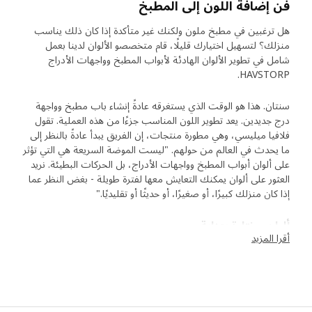
فن إضافة اللون إلى المطبخ
هل ترغبين في مطبخ ملون ولكنك غير متأكدة إذا كان ذلك يناسب
منزلك؟ لتسهيل اختيارك قليلًا، قام متخصصو الألوان لدينا بعمل
شامل في تطوير الألوان الهادئة لأبواب المطبخ وواجهات الأدراج
HAVSTORP.
سنتان. هذا هو الوقت الذي يستغرقه عادةً إنشاء باب مطبخ وواجهة
درج جديدين. يعد تطوير اللون المناسب جزءًا من هذه العملية. تقول
فلافيا ميليسي، وهي مطورة منتجات، إن الفريق يبدأ عادةً بالنظر إلى
ما يحدث في العالم من حولهم. "ليست الموضة السريعة هي التي تؤثر
على ألوان أبواب المطبخ وواجهات الأدراج، بل الحركات البطيئة. نريد
العثور على ألوان يمكنك التعايش معها لفترة طويلة - بغض النظر عما
إذا كان منزلك كبيرًا، أو صغيرًا، أو حديثًا أو تقليديًا."
ألوان مختارة بعناية
أقرا المزيد
بالنسبة لـ HAVSTORP، قام الفريق بتطوير مجموعة مختارة من
الألوان الهادئة التي تناسب الأسطح الأكبر مثل أبواب المطبخ
وواجهات الأدراج. وكانت الخطوة التالية هي رؤية ما يحدث للألوان
تحت الإضاءة المختلفة. "نضع كل عينة ألوان في صندوق أضواء حيث
يمكننا محاكاة عدة أنواع من ضوء النهار والإضاءة لنرى كيف يظهر شكل