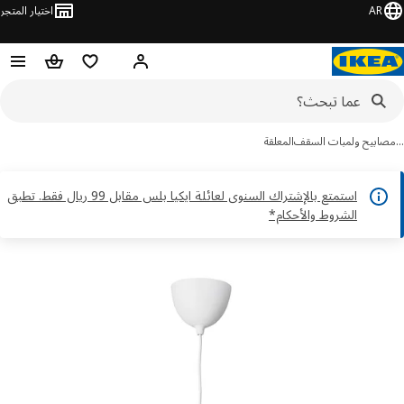
AR
اختيار المتجر
قائمة التسوق
سلة التسوق
مرحباً! تسجيل الدخول أو الاشتر
ابيح ولمبات السقف
المعلقة
استمتع بالإشتراك السنوى لعائلة ايكيا بلس مقابل 99 ريال فقط. تطبق
الشروط والأحكام*
ور