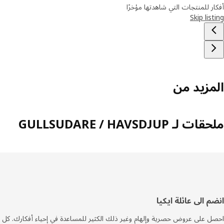
ر للمنتجات التي شاهدتها مؤخرًا
Skip lis
مزيد من
 لـ GULLSUDARE / HAVSDJUP
فل
م الى عائلة ايكيا
صفحة
 على عروض حصرية وإلهام وغير ذلك الكثير للمساعدة في إحياء أفكارك. كل