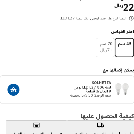
السعر ريال 22
ريال
اللمبة تباع على حدة. توصي ايكيا بلمبة LED E27.
ر القياس
م
70 سم
ريال 7
+
7
ريال
ن إكمالها مع
SOLHETTA
لمبة LED E27 806 لومن
السعر ريال 19/2 قطعة
19
ريال
/2 قطعة
أضف إلى عرب
سعر الوحدة: ‭9.50‬ريال/قطعة
ية الحصول عليها