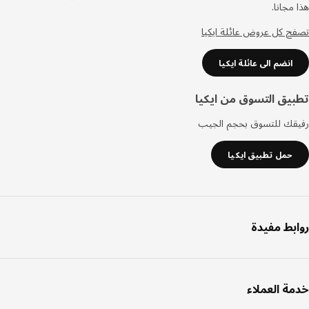
مجانا.
 كل عروض عائلة ايكيا
انضم الى عائلة ايكيا
يق التسوق من ايكيا
قك للتسوق بحجم الجيب
حمل تطبيق ايكيا
بط مفيدة
ة العملاء