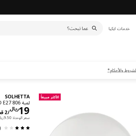
خدمات ايكيا
SOLHETTA
الأكثر مبيعاً
لمبة LED E27 806 لومن, إضاءة قابلة للتعتيم/كرويّة أبيض أوبال
19
ريال
/2 قطعة
سعر الوحدة: ‭9.50‬ريال/قطعة
مراجعة 
1)