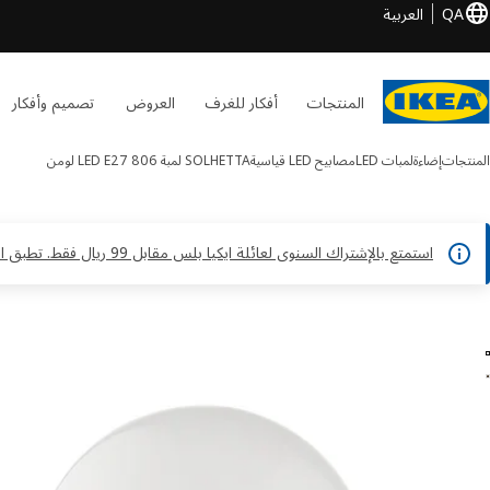
QA
العربية
المنتجات
أفكار للغرف
العروض
تصميم وأفكار
المنتجات
إضاءة
لمبات LED
مصابيح LED قياسية
SOLHETTA
لمبة LED E27 806 لومن
استمتع بالإشتراك السنوى لعائلة ايكيا بلس مقابل 99 ريال فقط. تطبق الشروط والأحكام*
SOLHETTA الصور
طي الصور