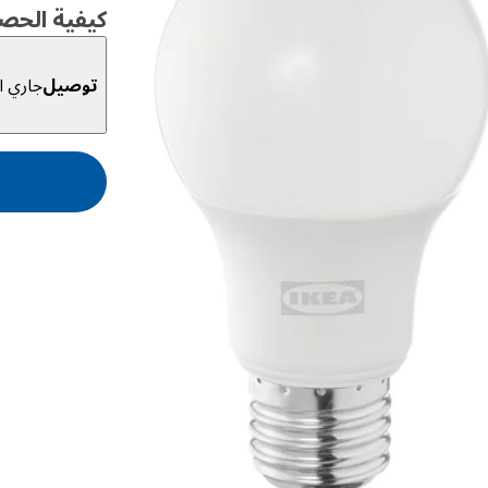
كيفية الحص
توصيل
جاري ال