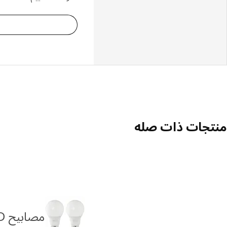
منتجات ذات صله
مصابيح LED قياسية