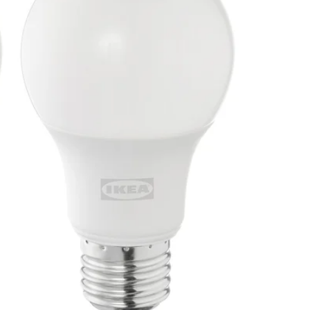
Image zoomed out, normal view