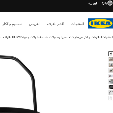
QA
العربية
المنتجات
أفكار للغرف
العروض
تصميم وأفكار
المنتجات
الطاولات والكراسي
طاولات صغيرة وطاولات متداخلة
طاولات جانبية
BURVIK
طاولة جانب
BURVIK الصور
طي الصور