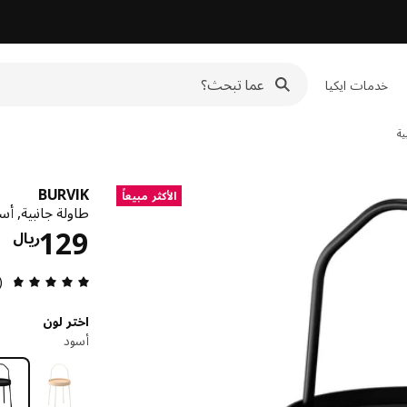
خدمات ايكيا
ية
BURVIK
الأكثر مبيعاً
طاولة جانبية, أس
ال
129
ريال
مراجعة 
6)
اختر لون
أسود