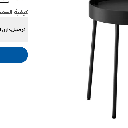
كيفية الحص
توصيل
جاري ال