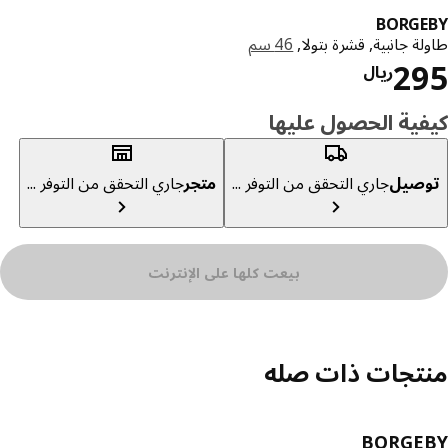
BORGE
ة جانبية, قشرة بتولا,
46 سم
السعر ريال 295
2
ريال
ية الحصول عليها
صيل
جاري التحقق من التوفر ...
متجر
جاري التحقق من التوفر ...
بيعت كلها على الإنترنت
تجات ذات صله
BORGE