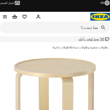
AR
اختيار المتجر
قائمة التسوق
سلة التسوق
مرحباً! تسجيل الدخول أو الاشتر
90 يوما لتغير رأيك
ولات صغيرة وطاولات متداخلة
طاولات جانبية
ور