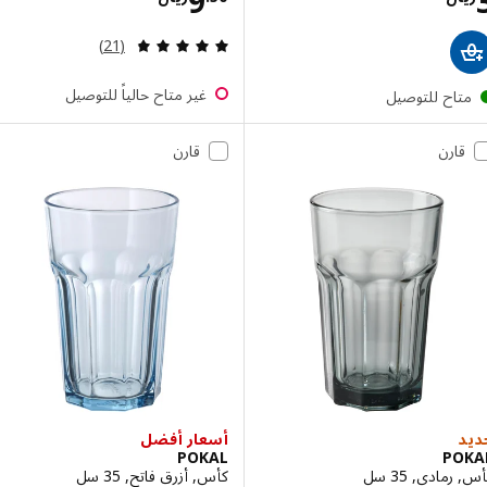
9
مراجعة: 4.8 من أصل 5 نجوم. إجمالي المراجعات:
(21)
غير متاح حالياً للتوصيل
تاح للتوصيل
قارن
قارن
أسعار أفضل
POKAL
PO
مادي, 35 سل
كأس, أزرق فاتح, 35 سل