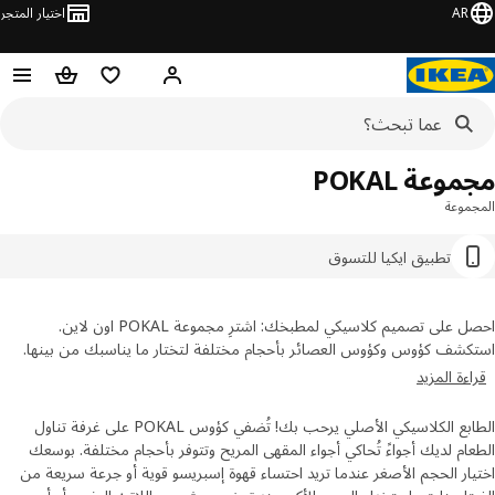
AR
اختيار المتجر
قائمة التسوق
سلة التسوق
مرحباً! تسجيل الدخول أو الاشتر
وعة POKAL
موعة
تطبيق ايكيا للتسوق
احصل على تصميم كلاسيكي لمطبخك: اشترِ مجموعة POKAL اون لاين.
شف كؤوس وكؤوس العصائر بأحجام مختلفة لتختار ما يناسبك من بينها.
استمتع بالمشروبات الساخنة في كؤوس سعة 27 سل و35 سل، أو قم بالمزج
ءة المزيد
نسيق بين منتجات المجموعة للحصول على تشكيلة تناسبك شخصياً.
الطابع الكلاسيكي الأصلي يرحب بك! تُضفي كؤوس POKAL على غرفة تناول
ام لديك أجواءً تُحاكي أجواء المقهى المريح وتتوفر بأحجام مختلفة. بوسعك
ار الحجم الأصغر عندما تريد احتساء قهوة إسبريسو قوية أو جرعة سريعة من