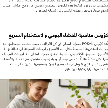
تامينات واستخدام الحجم الأكبر عند تحضير مشروب اللاتيه الرغوي أو أي
ب بارد وفوار. ابتكرنا هذه الكؤوس بتصميم مصنوع من زجاج مقسّى صلب
م طويلاً وتتحمل عملية الغسيل في غسالة الصحون.
س مناسبة للعشاء اليومي والاستخدام السريع
تُعد كؤوس POKAL خيارك المثالي في كل الأوقات، حيث يمكنك استخدامها مع
ت المعكرونة البسيطة خلال أيام الأسبوع والوجبات السريعة في عطلة نهاية
بوع. تصميمها الكلاسيكي البسيط يجعلها خيارك المثالي مع الوجبات اليومية،
 كان عشاءً هادئاً لشخص واحد أو وجبة بسيطة تشاركها مع العائلة والأصدقاء.
ز بشكلها الذي لا يفنى جماله بمرور الزمن وتصميمها المتين لذا يمكنك
دامها مراراً وتكراراً دون قلق.