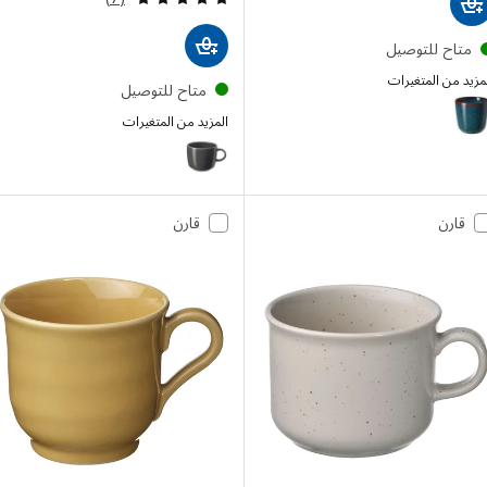
تاح للتوصيل
 من المتغيرات
متاح للتوصيل
GLAD
إختيار: GLADELIG, كوب إسبريسو, أزرق, 10 سل
المزيد من المتغيرات
GLADELIG
قارن
قارن