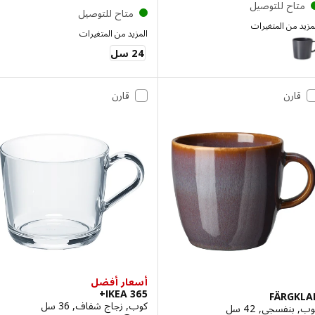
تاح للتوصيل
متاح للتوصيل
 من المتغيرات
المزيد من المتغيرات
DI
إختيار: DINERA, كوب, رمادي غامق, 30 سل
IKEA 365+
24 سل
قارن
قارن
أسعار أفضل
IKEA 365+
FÄRGK
كوب, زجاج شفاف, 36 سل
نفسجي, 42 سل