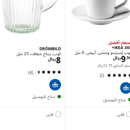
ر أفضل
IKEA 
DRÖMBILD
سبرَسو وصحن, أبيض, 6 سل
كوب, زجاج شفاف, 25 سل
الاسعار ريال 9.50
الاسعار ريال 8
8
ريال
ريال
السعر السابق ريال 12.75
 السابق
75
.
12
ريال
مراجعة: 4.5 من أصل 5 نجوم. إجمالي المراجعات:
(4)
مراجعة: 5 من أصل 5 نجوم. إجمالي المراجعات:
(1)
متاح للتوصيل
تاح للتوصيل
قارن
قارن