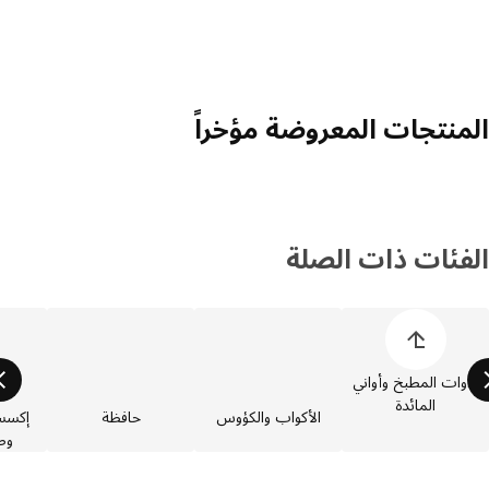
منتجات المعروضة مؤخراً
فئات ذات الصلة
 قائمة فئات المنتجات
وات المطبخ وأواني
المائدة
الأكواب والكؤوس
حافظة
إكسسوارا
وصانع 