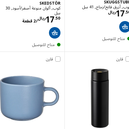
SKUGGST
SKEDSTÖR
زرق فاتح/زجاج, 41 سل
كوب, ألوان منوعة أصفر/أسود, 30
الاسعار ريال 17.50
1
ريال
سل
الاسعار ريال 0/2
17
50
.
ريال
/2 قطعة
تاح للتوصيل
متاح للتوصيل
قارن
قارن