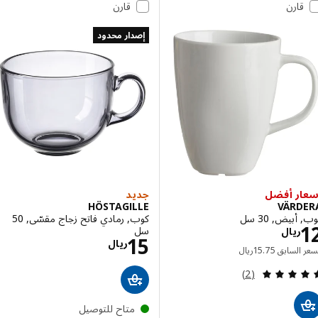
قارن
قارن
إصدار محدود
ر أفضل
جديد
HÖSTAGILLE
VÄRD
بيض, 30 سل
كوب, رمادي فاتح زجاج مقسّى, 50
الاسعار ريال 12
سل
ريال
الاسعار ريال 15
15
ريال
السعر السابق ريال 15.75
 السابق
75
.
15
ريال
مراجعة: 5 من أصل 5 نجوم. إجمالي المراجعات:
(2)
متاح للتوصيل