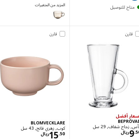
المزيد من المتغيرات
تاح للتوصيل
HÖSTAGILLE
قارن
قارن
ر أفضل
BEPRÖ
BLOMVECKLARE
زجاج شفاف, 29 سل
كوب, زهري فاتح, 43 سل
الاسعار ريال 9.50
الاسعار ريال 15.50
15
ريال
50
.
ريال