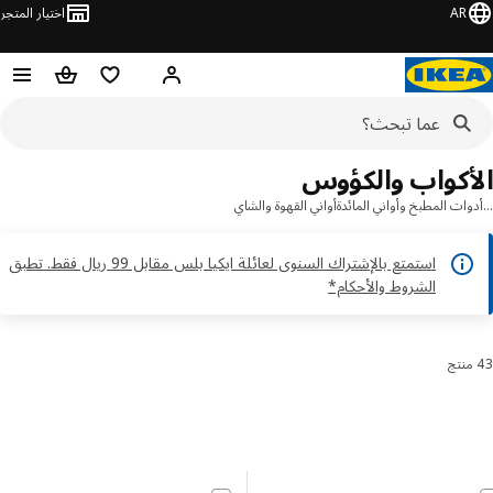
AR
اختيار المتجر
قائمة التسوق
سلة التسوق
مرحباً! تسجيل الدخول أو الاشتر
أكواب والكؤوس
ات المطبخ وأواني المائدة
أواني القهوة والشاي
استمتع بالإشتراك السنوى لعائلة ايكيا بلس مقابل 99 ريال فقط. تطبق
الشروط والأحكام*
رز والتصفية
 إلى النتائج
مة النتائج