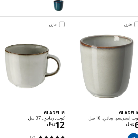
GLADELIG
قارن
قارن
GLADELIG
GLAD
بريسو, رمادي, 10 سل
كوب, رمادي, 37 سل
الاسعار ريال 6
الاسعار ريال 12
12
ال
ريال
مراجعة: 5 من أصل 5 نجوم. إجمالي المراجعات:
(7)