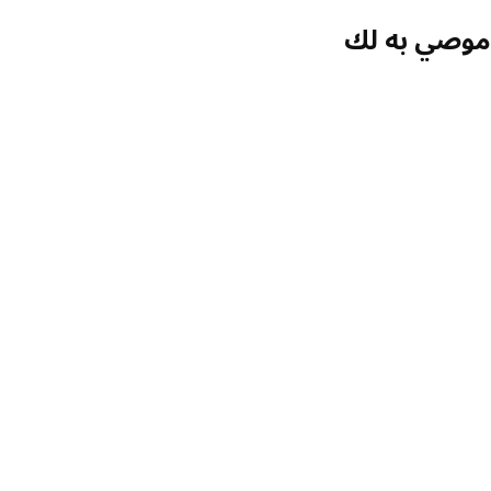
صي به لك