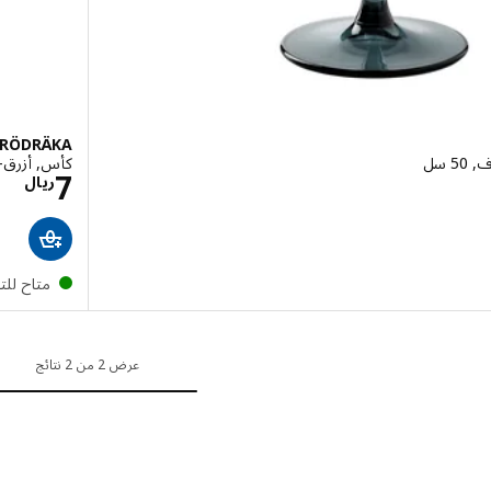
RÖDRÄKA
 سل
كأس, أزرق- ر
 9.50
ال
7
ريال
متاح لل
عرض 2 من 2 نتائج