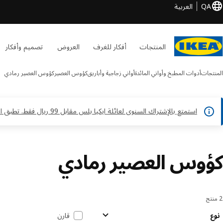
QA
العربية
المنتجات
أفكار للغرف
العروض
تصميم وأفكار
المنتجات
أدوات المطبخ وأواني المائدة
أواني زجاجية وأباريق
كؤوس العصير
كؤوس العصير رمادي
استمتع بالإشتراك السنوى لعائلة ايكيا بلس مقابل 99 ريال فقط. تطبق الشروط والأحكام*
كؤوس العصير رمادي
2 منتج
لفرز والتصفية
خطي إلى النتائج
قائمة النتائج
نوع
قارن