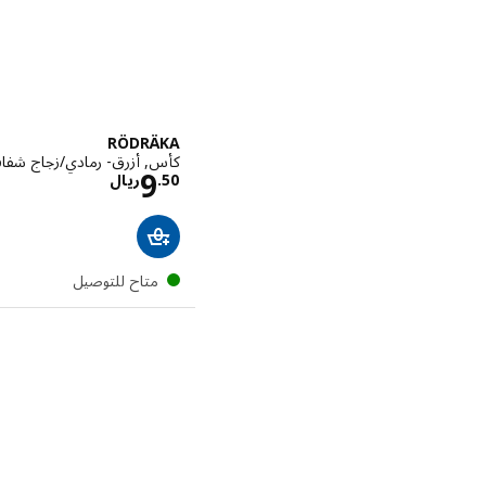
RÖDRÄKA
كأس, أزرق- رمادي/زجاج شفاف, 50
الاسعار ريال
9
50
.
ريال
متاح للتوصيل