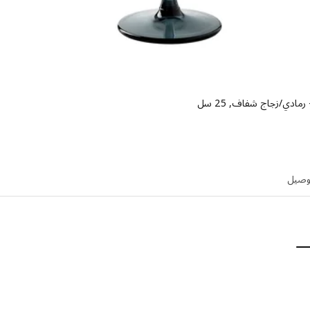
مادي/زجاج شفاف, 25 سل
اسعار ريال 7
توصيل