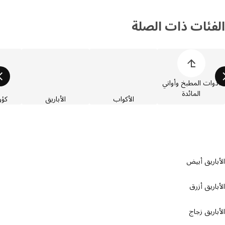
فئات ذات الصلة
 قائمة فئات المنتجات
وات المطبخ وأواني
المائدة
الأكواب
الأباريق
كؤوس 
اريق أبيض
اريق أزرق
اريق زجاج