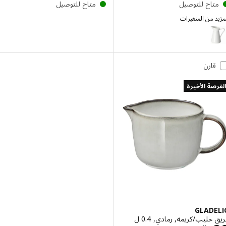
تاح للتوصيل
متاح للتوصيل
 من المتغيرات
SOCKE
إختيار: SOCKERÄRT, مزهرية/إبريق, أبيض, 16 سم
قارن
صة الأخيرة
GLAD
حليب/كريمه, رمادي, 0.4 ل