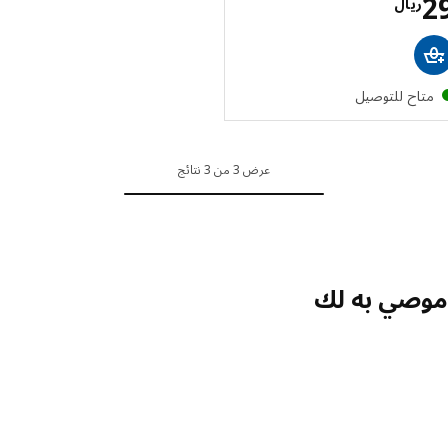
الاسعار ريال 29
ريال
تاح للتوصيل
عرض 3 من 3 نتائج
صي به لك