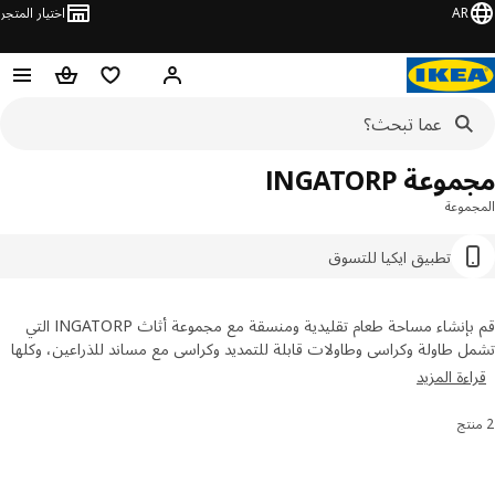
AR
اختيار المتجر
قائمة التسوق
سلة التسوق
مرحباً! تسجيل الدخول أو الاشتر
عة INGATORP
موعة
تطبيق ايكيا للتسوق
قم بإنشاء مساحة طعام تقليدية ومنسقة مع مجموعة أثاث INGATORP التي
 طاولة وكراسي وطاولات قابلة للتمديد وكراسي مع مساند للذراعين، وكلها
ال وأحجام مختلفة لتحسين التواصل أو العمل أو الدراسة. تصفح المجموعة
ءة المزيد
احة واشتر اونلاين من ايكيا.
رز والتصفية