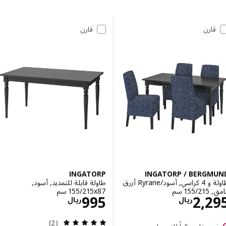
 إلى النتائج
مة النتائج
قارن
قارن
INGATORP
INGATORP / BERGM
طاولة و 4 كراسي, أسود/Ryrane أزرق
طاولة قابلة للتمديد, أسود,
‎1 سم‏
‎155/215x87 سم‏
الاسعار ريال 2295
الاسعار ريال 995
995
2,2
ريال
ريال
مراجعة: 5 من أصل 5 نجوم. إجمالي المراجعات:
(2)