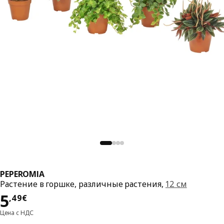
PEPEROMIA
Растение в горшке, различные растения,
12 см
Цена 5,49€
5
,
49
€
Цена с НДС