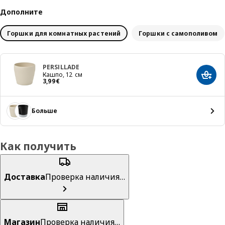
Дополните
Горшки для комнатных растений
Горшки с самополивом
PERSILLADE
Кашпо, 12 см
Добав
Цена 3,99€
3
,
99
€
Больше
Как получить
Доставка
Проверка наличия…
Магазин
Проверка наличия…